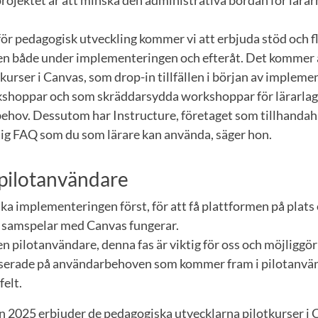
ojektet är att minska den administrativa bördan för lära
ör pedagogisk utveckling kommer vi att erbjuda stöd och f
len både under implementeringen och efteråt. Det kommer a
kurser i Canvas, som drop-in tillfällen i början av implem
hoppar och som skräddarsydda workshoppar för lärarlag 
 behov. Dessutom har Instructure, företaget som tillhandah
lig FAQ som du som lärare kan använda, säger hon.
pilotanvändare
ka implementeringen först, för att få plattformen på plats o
 samspelar med Canvas fungerar.
n pilotanvändare, denna fas är viktig för oss och möjliggör
serade på användarbehoven som kommer fram i pilotanvän
felt.
 2025 erbjuder de pedagogiska utvecklarna pilotkurser i