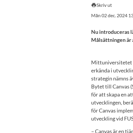
Skriv ut
print
Mån 02 dec. 2024 1
Nu introduceras l
Målsättningen är 
Mittuniversitetet 
erkända i utvecklin
strategin nämns äv
Bytet till Canvas 
för att skapa en at
utvecklingen, berä
för Canvas implem
utveckling vid FU
– Canvas är en tjä