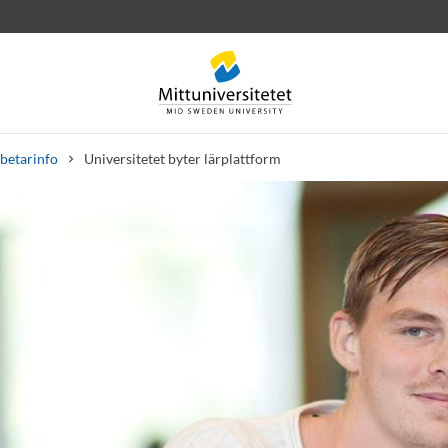
betarinfo
Universitetet byter lärplattform
rev
Personal
Lediga jobb