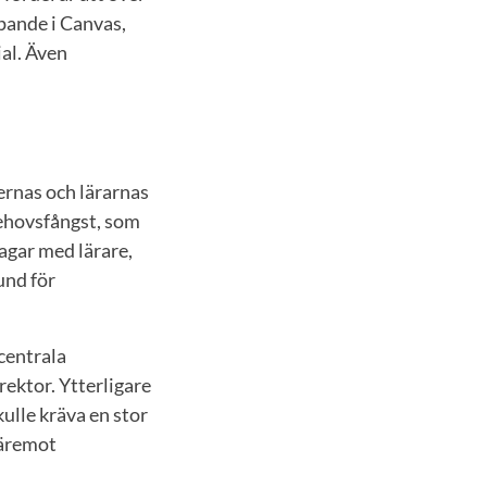
apande i Canvas,
ial. Även
ternas och lärarnas
behovsfångst, som
agar med lärare,
und för
centrala
ektor. Ytterligare
ulle kräva en stor
däremot