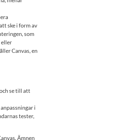
rna, menar
lera
tt ske i form av
enteringen, som
eller
åller Canvas, en
ch se till att
 anpassningar i
darnas tester,
 Canvas. Ämnen