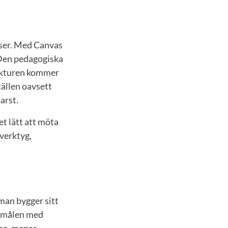
rser. Med Canvas
 Den pedagogiska
rukturen kommer
tällen oavsett
arst.
et lätt att möta
 verktyg,
man bygger sitt
v målen med