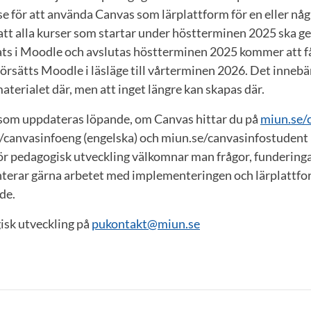
e för att använda Canvas som lärplattform för en eller någr
tt alla kurser som startar under höstterminen 2025 ska ge
ts i Moodle och avslutas höstterminen 2025 kommer att få 
örsätts Moodle i läsläge till vårterminen 2026. Det innebär
aterialet där, men att inget längre kan skapas där.
som uppdateras löpande, om Canvas hittar du på
miun.se/
e/canvasinfoeng (engelska) och miun.se/canvasinfostudent 
ör pedagogisk utveckling välkomnar man frågor, funderinga
enterar gärna arbetet med implementeringen och lärplattf
de.
sk utveckling på
pukontakt@miun.se