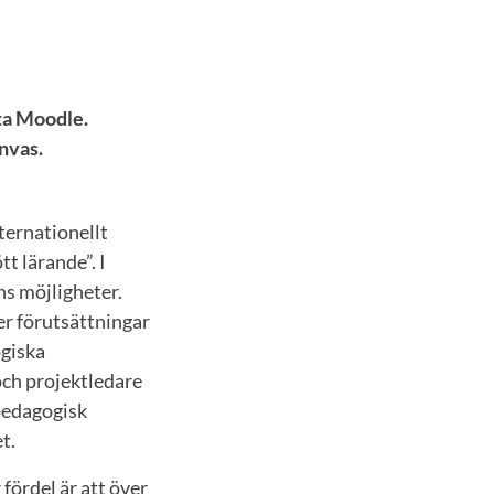
ta Moodle.
nvas.
ternationellt
tt lärande”. I
ns möjligheter.
er förutsättningar
ogiska
och projektledare
pedagogisk
t.
fördel är att över