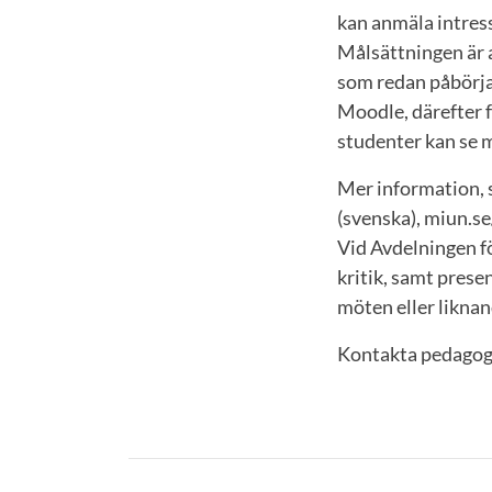
kan anmäla intress
Målsättningen är a
som redan påbörja
Moodle, därefter f
studenter kan se m
Mer information, 
(svenska), miun.s
Vid Avdelningen f
kritik, samt pres
möten eller liknan
Kontakta pedagogi