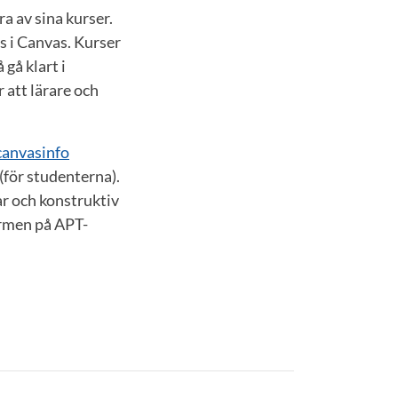
a av sina kurser.
s i Canvas. Kurser
gå klart i
 att lärare och
canvasinfo
(för studenterna).
r och konstruktiv
ormen på APT-