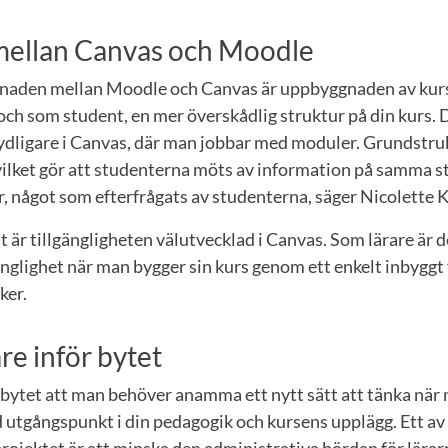
 mellan Canvas och Moodle
llnaden mellan Moodle och Canvas är uppbyggnaden av ku
 och som student, en mer överskådlig struktur på din kurs.
ydligare i Canvas, där man jobbar med moduler. Grundst
 vilket gör att studenterna möts av information på samma s
er, något som efterfrågats av studenterna, säger Nicolette K
t är tillgängligheten välutvecklad i Canvas. Som lärare är d
änglighet när man bygger sin kurs genom ett enkelt inbyggt
ker.
are inför bytet
 bytet att man behöver anamma ett nytt sätt att tänka när 
utgångspunkt i din pedagogik och kursens upplägg. Ett a