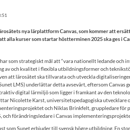
3:51
ärosätets nya lärplattform Canvas, som kommer att ersät
att alla kurser som startar höstterminen 2025 ska ges i Ca
har som strategiskt mål att “vara nationellt ledande och in
g av och kvalitet i flexibla utbildningsformer och teknikstö
en att lärosätet ska tillvarata och utveckla digitaliseringe
(Sunet LMS) underlättar detta avsevärt, eftersom Canvas g
traktiv digital lärmiljö som ligger i framkant av den teknol
ttar Nicolette Karst, universitetspedagogiska utvecklare 
enteringsprojektet och Niklas Brinkfelt, gruppledare för 
S, och förändringsledare i Canvas implementeringsprojekte
nst som Sunet erbjuder till svensk högre utbildning. En stor 