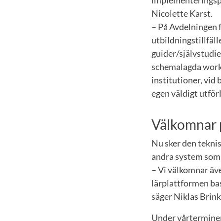
implementeringspr
Nicolette Karst.
– På Avdelningen f
utbildningstillfäl
guider/självstudie
schemalagda works
institutioner, vid
egen väldigt utför
Välkomnar 
Nu sker den teknis
andra system som
– Vi välkomnar äve
lärplattformen ba
säger Niklas Brink
Under vårterminen