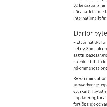
30 lärosäten är an
där alla delar med
internationellt fi
Därför byte
– Ett annat skäl ti
behov. Som inledn
såg till både lära
en enkät till stud
rekommendationen a
Rekommendationen
samverkansgruppen
ett skäl till byte
uppdatering för a
fortlöpande och a