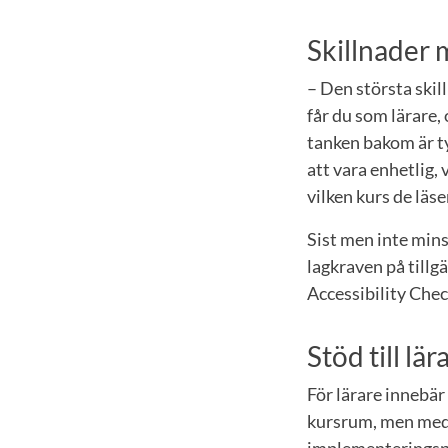
Skillnader
– Den största ski
får du som lärare,
tanken bakom är t
att vara enhetlig,
vilken kurs de läs
Sist men inte mins
lagkraven på tillg
Accessibility Chec
Stöd till lär
För lärare innebär
kursrum, men med 