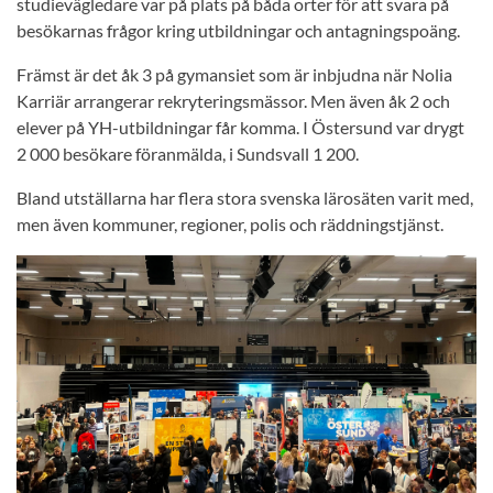
studievägledare var på plats på båda orter för att svara på
besökarnas frågor kring utbildningar och antagningspoäng.
Främst är det åk 3 på gymansiet som är inbjudna när Nolia
Karriär arrangerar rekryteringsmässor. Men även åk 2 och
elever på YH-utbildningar får komma. I Östersund var drygt
2 000 besökare föranmälda, i Sundsvall 1 200.
Bland utställarna har flera stora svenska lärosäten varit med,
men även kommuner, regioner, polis och räddningstjänst.