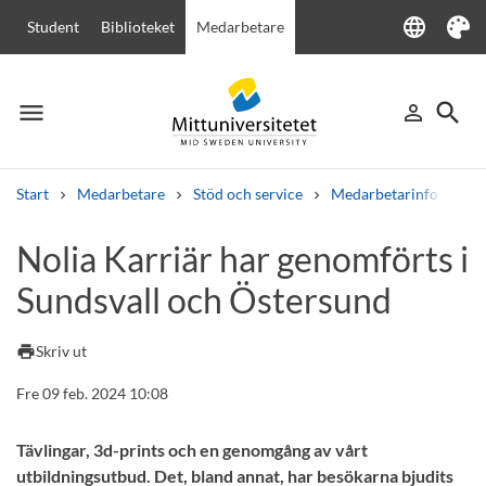
language
Student
Biblioteket
Medarbetare
Language
Tema
menu
search
person_outline
Meny
Logga in
Sök
Start
Medarbetare
Stöd och service
Medarbetarinfo
No
Sök
Nolia Karriär har genomförts i
Andra söktjänster
Sundsvall och Östersund
Kurser och program
Kursplaner
Välkomstbrev
Personal
Lediga jobb
print
Skriv ut
Fre 09 feb. 2024 10:08
Tävlingar, 3d-prints och en genomgång av vårt
utbildningsutbud. Det, bland annat, har besökarna bjudits