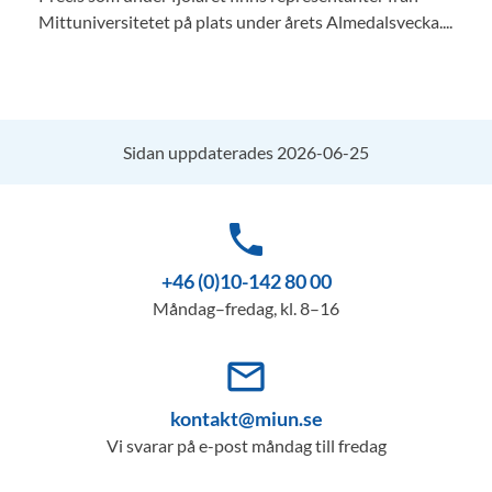
Mittuniversitetet på plats under årets Almedalsvecka....
Sidan uppdaterades 2026-06-25
phone
+46 (0)10-142 80 00
Måndag–fredag, kl. 8–16
mail_outline
kontakt@miun.se
Vi svarar på e-post måndag till fredag