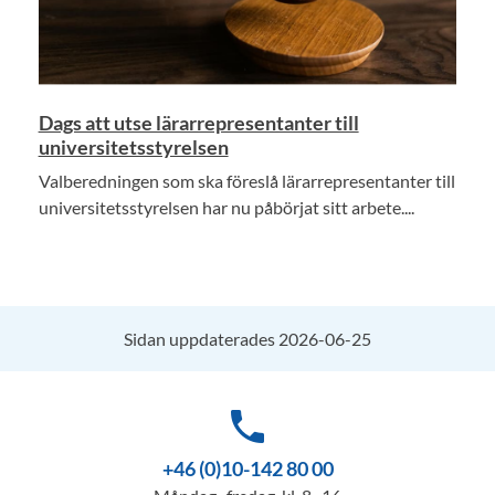
Dags att utse lärarrepresentanter till
universitetsstyrelsen
Valberedningen som ska föreslå lärarrepresentanter till
universitetsstyrelsen har nu påbörjat sitt arbete....
Sidan uppdaterades 2026-06-25
phone
+46 (0)10-142 80 00