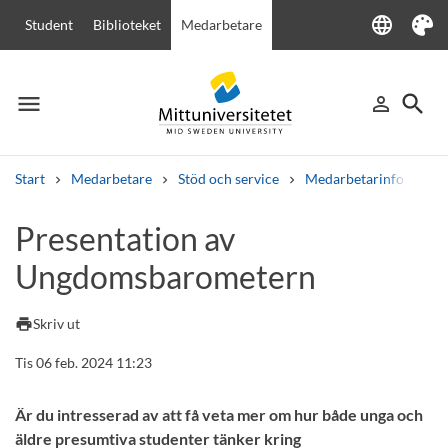
language
Student
Biblioteket
Medarbetare
Language
Tema
menu
search
person_outline
Meny
Logga in
Sök
Start
Medarbetare
Stöd och service
Medarbetarinfo
Pr
Sök
Presentation av
Andra söktjänster
Ungdomsbarometern
Kurser och program
Kursplaner
Välkomstbrev
Personal
Lediga jobb
print
Skriv ut
Tis 06 feb. 2024 11:23
Är du intresserad av att få veta mer om hur både unga och
äldre presumtiva studenter tänker kring