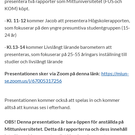
presentera två rapporter som Mittuniversitetet (FUS och
KOM) köpt.
·
Kl. 11-12
kommer Jacob att presentera Högskolerapporten,
som fokuserar på den yngre presumtiva studentgruppen (15-
24 år)
·
Kl.13-14
kommer Livslångt lärande barometern att
presenteras, som fokuserar på 25-55 åringars inställning till
studier och livslångt lärande
Presentationen sker via Zoom på denna länk:
https://miun-
se.zoom.us/j/67005317256
Presentationen kommer också att spelas in och kommer
alltså att kunnas ses i efterhand.
OBS! Denna presentation är bara öppen för anställda på
Mittuniversitetet. Detta då rapporterna och dess innehåll