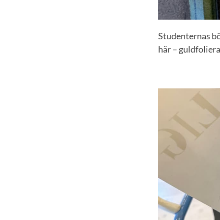
Studenternas böc
här – guldfolier