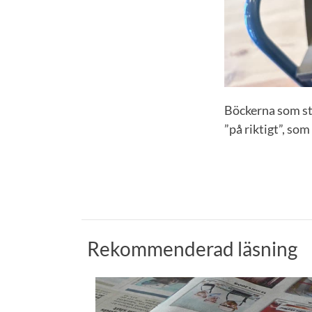
Böckerna som stu
”på riktigt”, so
Rekommenderad läsning