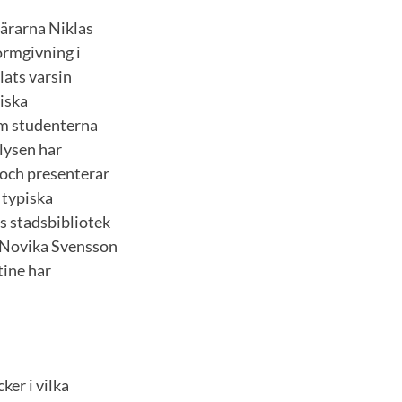
lärarna Niklas
ormgivning i
lats varsin
iska
om studenterna
alysen har
 och presenterar
 typiska
s stadsbibliotek
e Novika Svensson
tine har
ker i vilka