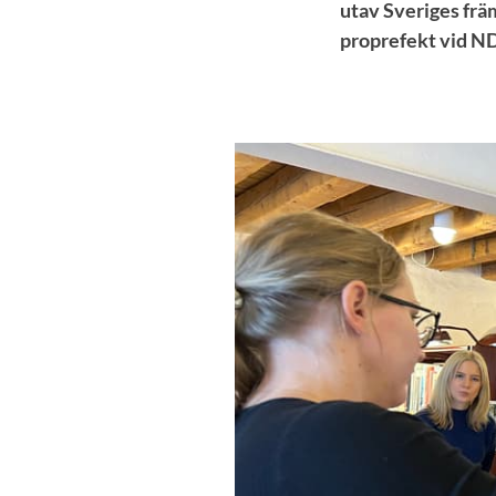
utav Sveriges frä
proprefekt vid N