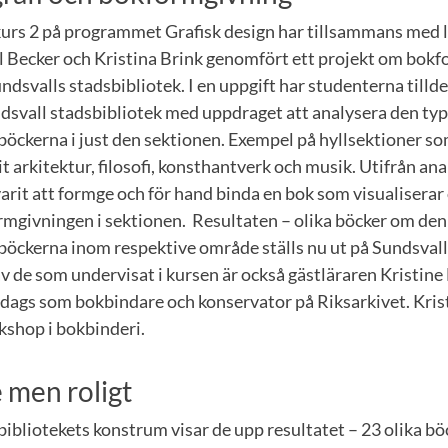
kurs 2 på programmet Grafisk design har tillsammans med 
 Becker och Kristina Brink genomfört ett projekt om bokf
svalls stadsbibliotek. I en uppgift har studenterna tillde
ndsvall stadsbibliotek med uppdraget att analysera den typ
böckerna i just den sektionen. Exempel på hyllsektioner s
it arkitektur, filosofi, konsthantverk och musik. Utifrån an
rit att formge och för hand binda en bok som visualiserar
rmgivningen i sektionen. Resultaten – olika böcker om den
böckerna inom respektive område ställs nu ut på Sundsvall
 de som undervisat i kursen är också gästläraren Kristin
rdags som bokbindare och konservator på Riksarkivet. Kris
shop i bokbinderi.
men roligt
bibliotekets konstrum visar de upp resultatet – 23 olika böc