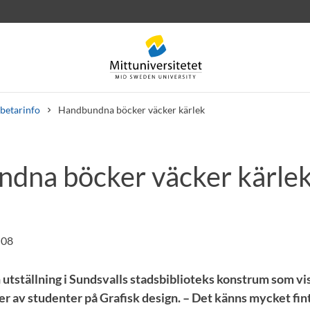
betarinfo
Handbundna böcker väcker kärlek
dna böcker väcker kärle
rev
Personal
Lediga jobb
:08
 utställning i Sundsvalls stadsbiblioteks konstrum som vi
 av studenter på Grafisk design. – Det känns mycket fint