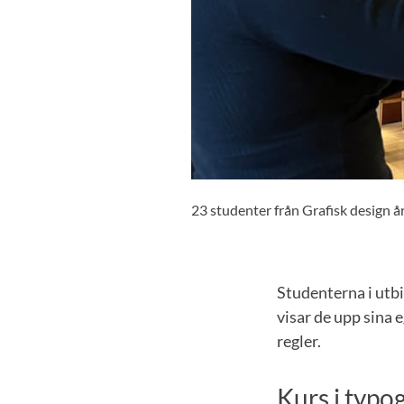
23 studenter från Grafisk design 
Studenterna i utbi
visar de upp sina 
regler.
Kurs i typo