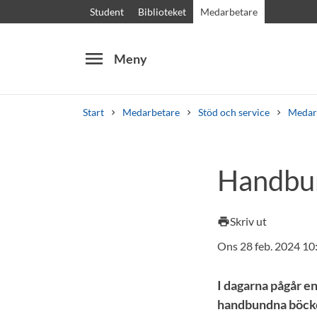
Student
Biblioteket
Medarbetare
menu
Meny
Start
Medarbetare
Stöd och service
Medar
Sök
Andra söktjänster
Handbun
Kurser och program
Kursplaner
Välkomstb
Skriv ut
print
Ons 28 feb. 2024 10
I dagarna pågår en
handbundna böcker