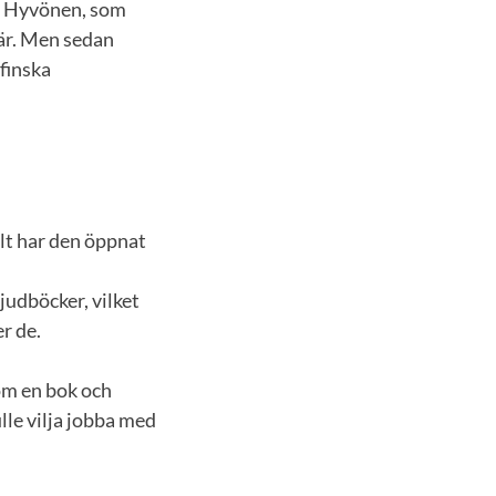
na Hyvönen, som
 är. Men sedan
 finska
llt har den öppnat
judböcker, vilket
er de.
kom en bok och
lle vilja jobba med