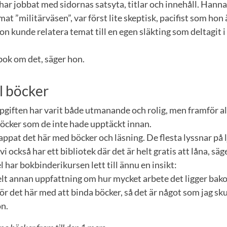
har jobbat med sidornas satsyta, titlar och innehåll. Han
mat ”militärväsen”, var först lite skeptisk, pacifist som hon
on kunde relatera temat till en egen släkting som deltagit i
 bok om det, säger hon.
ll böcker
pgiften har varit både utmanande och rolig, men framför a
 böcker som de inte hade upptäckt innan.
ppat det här med böcker och läsning. De flesta lyssnar på l
vi också har ett bibliotek där det är helt gratis att låna, säg
 har bokbinderikursen lett till ännu en insikt:
helt annan uppfattning om hur mycket arbete det ligger ba
för det här med att binda böcker, så det är något som jag sku
on.