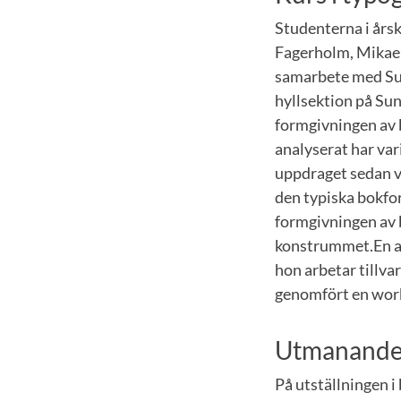
Studenterna i års
Fagerholm, Mikael
samarbete med Sund
hyllsektion på Su
formgivningen av 
analyserat har var
uppdraget sedan va
den typiska bokfo
formgivningen av 
konstrummet.En av
hon arbetar tillva
genomfört en work
Utmanande 
På utställningen i 