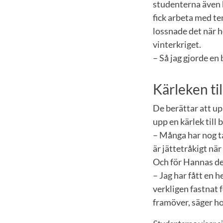
studenterna även 
fick arbeta med te
lossnade det när h
vinterkriget.
– Så jag gjorde en
Kärleken ti
De berättar att up
upp en kärlek till
– Många har nog ta
är jättetråkigt när 
Och för Hannas del
– Jag har fått en 
verkligen fastnat 
framöver, säger h