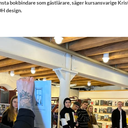
msta bokbindare som gästlärare, säger kursansvarige Krist
DH design.