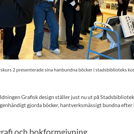
årskurs 2 presenterade sina hanbundna böcker i stadsbiblioteks k
ldningen Grafisk design ställer just nu ut på Stadsbibliotek
egenhändigt gjorda böcker, hantverksmässigt bundna efter 
grafi och bokformgivning