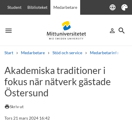
language
Student
Biblioteket
Medarbetare
Language
Tema
menu
search
person_outline
Meny
Logga in
Sök
Start
Medarbetare
Stöd och service
Medarbetarinfo
Ak
Sök
Akademiska traditioner i
Andra söktjänster
fokus när nätverk gästade
Kurser och program
Kursplaner
Välkomstbrev
Personal
Lediga jobb
Östersund
print
Skriv ut
Tors 21 mars 2024 16:42