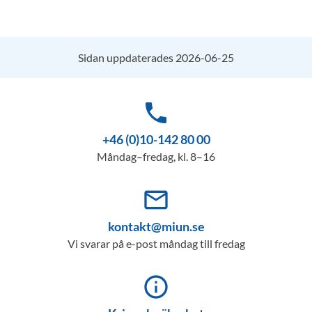
Sidan uppdaterades 2026-06-25
phone
+46 (0)10-142 80 00
Måndag–fredag, kl. 8–16
mail_outline
kontakt@miun.se
Vi svarar på e-post måndag till fredag
info_outline