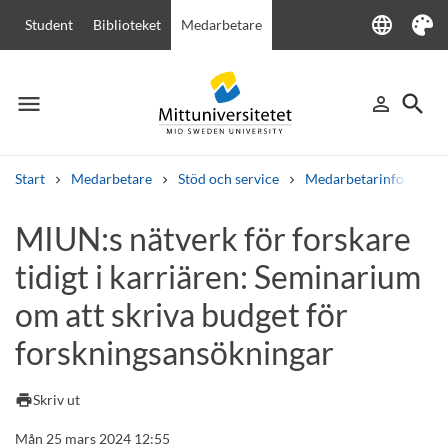
language
Student
Biblioteket
Medarbetare
Language
Tema
menu
search
person_outline
Meny
Logga in
Sök
Start
Medarbetare
Stöd och service
Medarbetarinfo
MI
Sök
MIUN:s nätverk för forskare
Andra söktjänster
tidigt i karriären: Seminarium
Kurser och program
Kursplaner
Välkomstbrev
Personal
Lediga jobb
om att skriva budget för
forskningsansökningar
print
Skriv ut
Mån 25 mars 2024 12:55