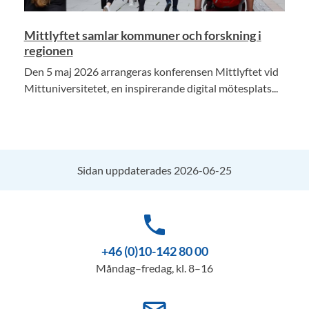
Mittlyftet samlar kommuner och forskning i
regionen
Den 5 maj 2026 arrangeras konferensen Mittlyftet vid
Mittuniversitetet, en inspirerande digital mötesplats...
Sidan uppdaterades 2026-06-25
phone
+46 (0)10-142 80 00
Måndag–fredag, kl. 8–16