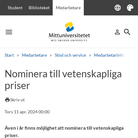
language
Student
Biblioteket
Medarbetare
Language
Tema
menu
search
person_outline
Meny
Logga in
Sök
Start
Medarbetare
Stöd och service
Medarbetarinfo
No
Sök
Nominera till vetenskapliga
Andra söktjänster
priser
Kurser och program
Kursplaner
Välkomstbrev
Personal
Lediga jobb
print
Skriv ut
Tors 11 apr. 2024 00:00
Även i år finns möjlighet att nominera till vetenskapliga
priser.