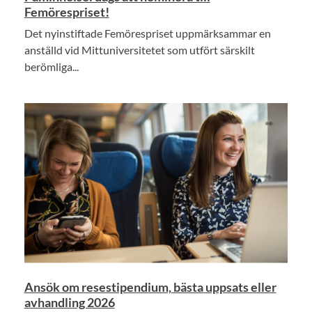
Femörespriset!
Det nyinstiftade Femörespriset uppmärksammar en
anställd vid Mittuniversitetet som utfört särskilt
berömliga...
Ansök om resestipendium, bästa uppsats eller
avhandling 2026