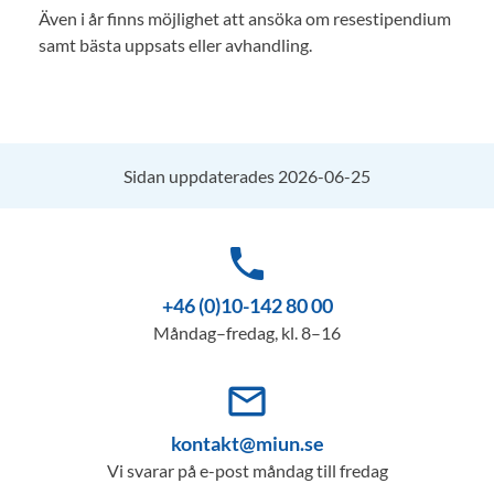
Även i år finns möjlighet att ansöka om resestipendium
samt bästa uppsats eller avhandling.
Sidan uppdaterades 2026-06-25
phone
+46 (0)10-142 80 00
Måndag–fredag, kl. 8–16
mail_outline
kontakt@miun.se
Vi svarar på e-post måndag till fredag