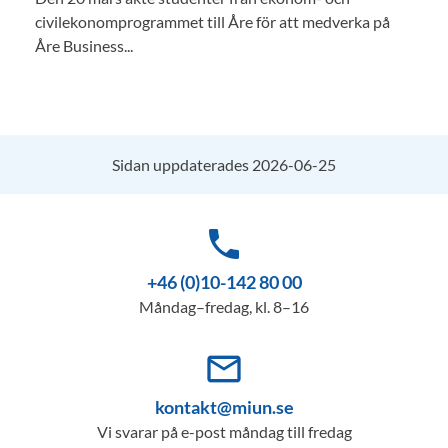
civilekonomprogrammet till Åre för att medverka på
Åre Business...
Sidan uppdaterades 2026-06-25
phone
+46 (0)10-142 80 00
Måndag–fredag, kl. 8–16
mail_outline
kontakt@miun.se
Vi svarar på e-post måndag till fredag