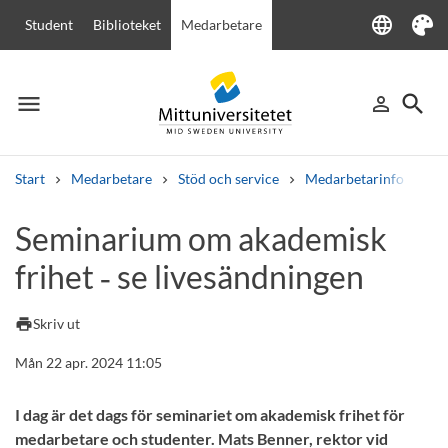
language
Student
Biblioteket
Medarbetare
Language
Tema
menu
search
person_outline
Meny
Logga in
Sök
Start
Medarbetare
Stöd och service
Medarbetarinfo
Se
Sök
Seminarium om akademisk
Andra söktjänster
frihet ‑ se livesändningen
Kurser och program
Kursplaner
Välkomstbrev
Personal
Lediga jobb
print
Skriv ut
Mån 22 apr. 2024 11:05
I dag är det dags för seminariet om akademisk frihet för
medarbetare och studenter. Mats Benner, rektor vid