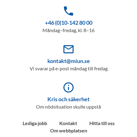
phone
+46 (0)10-142 80 00
Måndag–fredag, kl. 8–16
mail_outline
kontakt@miun.se
Vi svarar på e-post måndag till fredag
info_outline
Kris och säkerhet
Om nödsituation skulle uppstå
Lediga jobb
Kontakt
Hitta till oss
Om webbplatsen