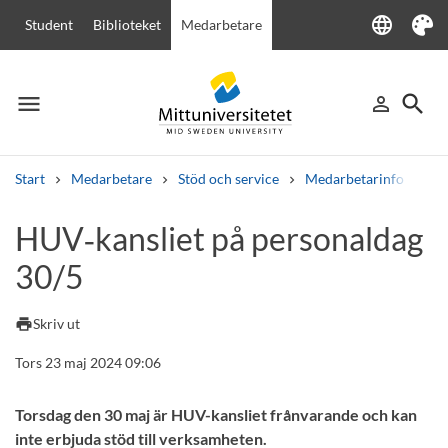
language
Student
Biblioteket
Medarbetare
Language
Tema
menu
search
person_outline
Meny
Logga in
Sök
Start
Medarbetare
Stöd och service
Medarbetarinfo
HU
Sök
HUV‑kansliet på personaldag
Andra söktjänster
30/5
Kurser och program
Kursplaner
Välkomstbrev
Personal
Lediga jobb
print
Skriv ut
Tors 23 maj 2024 09:06
Torsdag den 30 maj är HUV-kansliet frånvarande och kan
inte erbjuda stöd till verksamheten.