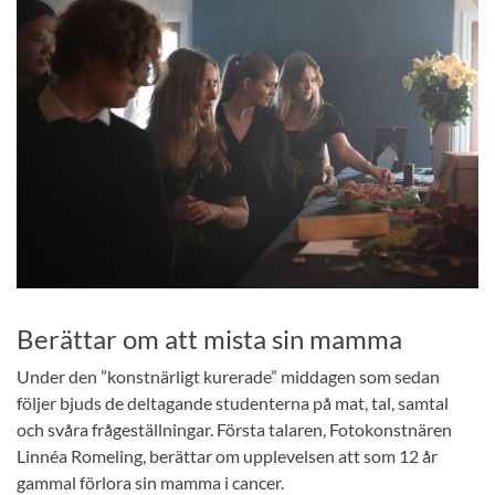
Berättar om att mista sin mamma
Under den ”konstnärligt kurerade” middagen som sedan
följer bjuds de deltagande studenterna på mat, tal, samtal
och svåra frågeställningar. Första talaren, Fotokonstnären
Linnéa Romeling, berättar om upplevelsen att som 12 år
gammal förlora sin mamma i cancer.