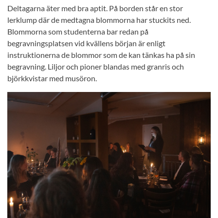
Deltagarna äter med bra aptit. På borden står en stor
lerklump där de medtagna blommorna har stuckits ned.
Blommorna som studenterna bar redan på
begravningsplatsen vid kvällens början är enligt
instruktionerna de blommor som de kan tänkas ha på sin
begravning. Liljor och pioner blandas med granris och
björkkvistar med musöron.