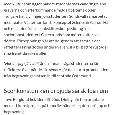
med kultur som ligger bakom studenternas vandring bland
gravarna och efterkommande middag på tema döden.
Tidigare har civilingenjörsstudenter i Sundsvall samarbetat
med teater Västernorrland i konceptet Science & Scenes. Här
och nu är det främst sjuksköterske-, psykolog- och
socionomstudenter i Östersunds som möter kultur, via
döden. Förhoppningen är att de, genom att samtala och
reflektera kring döden under kvällen, ska bli bättre rustade i
sina framtida yrkesroller.
”Hur vill jag själv dö?”
är en annan fråga studenterna får
reflektera över när de lite senare går den korta promenaden
från begravningsplatsen in till centrala Östersund.
Scenkonsten kan erbjuda särskilda rum
Tove Berglund fick idén till Döds Dining när hon arbetade
med ett konstprojekt på tema livshändelser; dop, bröllop och
begravning.