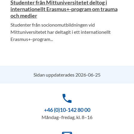
Studenter från Mittuniversitetet deltog i
internationellt Erasmus+-program om trauma
och medier
Studenter från socionomutbildningen vid
Mittuniversitetet har deltagit i ett internationellt
Erasmus+-program...
Sidan uppdaterades 2026-06-25
phone
+46 (0)10-142 80 00
Måndag–fredag, kl. 8–16