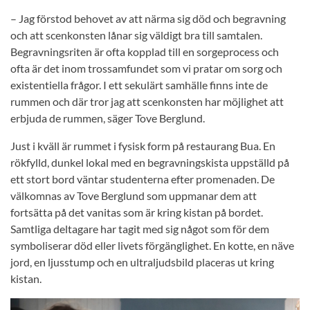
– Jag förstod behovet av att närma sig död och begravning
och att scenkonsten lånar sig väldigt bra till samtalen.
Begravningsriten är ofta kopplad till en sorgeprocess och
ofta är det inom trossamfundet som vi pratar om sorg och
existentiella frågor. I ett sekulärt samhälle finns inte de
rummen och där tror jag att scenkonsten har möjlighet att
erbjuda de rummen, säger Tove Berglund.
Just i kväll är rummet i fysisk form på restaurang Bua. En
rökfylld, dunkel lokal med en begravningskista uppställd på
ett stort bord väntar studenterna efter promenaden. De
välkomnas av Tove Berglund som uppmanar dem att
fortsätta på det vanitas som är kring kistan på bordet.
Samtliga deltagare har tagit med sig något som för dem
symboliserar död eller livets förgänglighet. En kotte, en näve
jord, en ljusstump och en ultraljudsbild placeras ut kring
kistan.