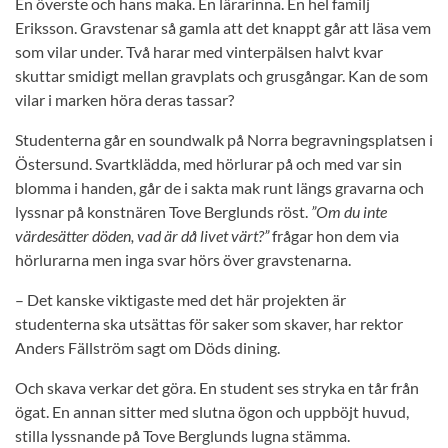
En överste och hans maka. En lärarinna. En hel familj
Eriksson. Gravstenar så gamla att det knappt går att läsa vem
som vilar under. Två harar med vinterpälsen halvt kvar
skuttar smidigt mellan gravplats och grusgångar. Kan de som
vilar i marken höra deras tassar?
Studenterna går en soundwalk på Norra begravningsplatsen i
Östersund. Svartklädda, med hörlurar på och med var sin
blomma i handen, går de i sakta mak runt längs gravarna och
lyssnar på konstnären Tove Berglunds röst.
”Om du inte
värdesätter döden, vad är då livet värt?”
frågar hon dem via
hörlurarna men inga svar hörs över gravstenarna.
– Det kanske viktigaste med det här projekten är
studenterna ska utsättas för saker som skaver, har rektor
Anders Fällström sagt om Döds dining.
Och skava verkar det göra. En student ses stryka en tår från
ögat. En annan sitter med slutna ögon och uppböjt huvud,
stilla lyssnande på Tove Berglunds lugna stämma.