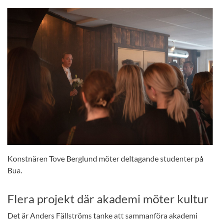
Konstnären Tove Berglund möter deltagande studenter på
Bua.
Flera projekt där akademi möter kultur
Det är Anders Fällströms tanke att sammanföra akademi