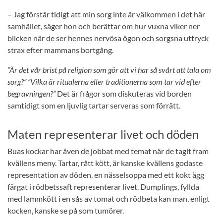
– Jag förstår tidigt att min sorg inte är välkommen i det här
samhället, säger hon och berättar om hur vuxna viker ner
blicken när de ser hennes nervösa ögon och sorgsna uttryck
strax efter mammans bortgång.
”Är det vår brist på religion som gör att vi har så svårt att tala om
sorg?” ”Vilka är ritualerna eller traditionerna som tar vid efter
begravningen?”
Det är frågor som diskuteras vid borden
samtidigt som en ljuvlig tartar serveras som förrätt.
Maten representerar livet och döden
Buas kockar har även de jobbat med temat när de tagit fram
kvällens meny. Tartar, rått kött, är kanske kvällens godaste
representation av döden, en nässelsoppa med ett kokt ägg
färgat i rödbetssaft representerar livet. Dumplings, fyllda
med lammkött i en sås av tomat och rödbeta kan man, enligt
kocken, kanske se på som tumörer.