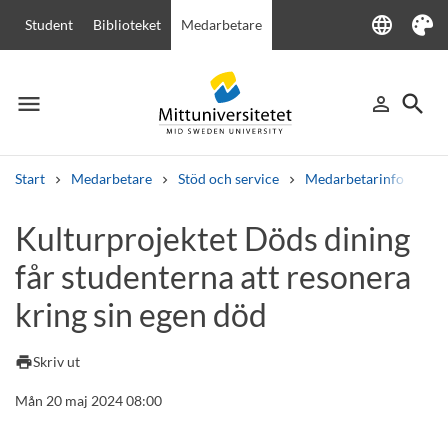
language
Student
Biblioteket
Medarbetare
Language
Tema
menu
search
person_outline
Meny
Logga in
Sök
Start
Medarbetare
Stöd och service
Medarbetarinfo
Ku
Sök
Kulturprojektet Döds dining
Andra söktjänster
får studenterna att resonera
Kurser och program
Kursplaner
Välkomstbrev
Personal
Lediga jobb
kring sin egen död
print
Skriv ut
Mån 20 maj 2024 08:00