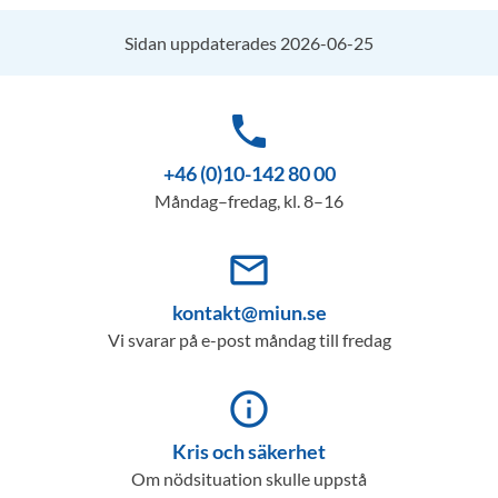
Sidan uppdaterades 2026-06-25
phone
+46 (0)10-142 80 00
Måndag–fredag, kl. 8–16
mail_outline
kontakt@miun.se
Vi svarar på e-post måndag till fredag
info_outline
Kris och säkerhet
Om nödsituation skulle uppstå