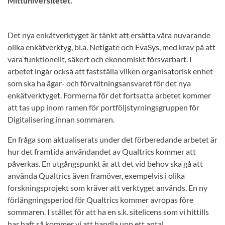
Mittuniversitetet.
Det nya enkätverktyget är tänkt att ersätta våra nuvarande
olika enkätverktyg, bl.a. Netigate och EvaSys, med krav på att
vara funktionellt, säkert och ekonomiskt försvarbart. I
arbetet ingår också att fastställa vilken organisatorisk enhet
som ska ha ägar- och förvaltningsansvaret för det nya
enkätverktyget. Formerna för det fortsatta arbetet kommer
att tas upp inom ramen för portföljstyrningsgruppen för
Digitalisering innan sommaren.
En fråga som aktualiserats under det förberedande arbetet är
hur det framtida användandet av Qualtrics kommer att
påverkas. En utgångspunkt är att det vid behov ska gå att
använda Qualtrics även framöver, exempelvis i olika
forskningsprojekt som kräver att verktyget används. En ny
förlängningsperiod för Qualtrics kommer avropas före
sommaren. I stället för att ha en s.k. sitelicens som vi hittills
har haft så kommer vi att handla upp ett antal