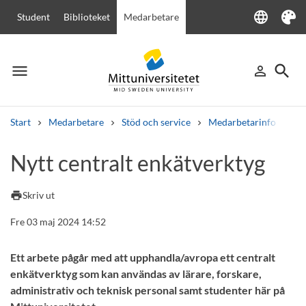
language
Student
Biblioteket
Medarbetare
Language
Tema
menu
search
person_outline
Meny
Logga in
Sök
Start
Medarbetare
Stöd och service
Medarbetarinfo
Ny
Sök
Nytt centralt enkätverktyg
Andra söktjänster
Kurser och program
Kursplaner
Välkomstbrev
Personal
print
Skriv ut
Lediga jobb
Fre 03 maj 2024 14:52
Ett arbete pågår med att upphandla/avropa ett centralt
enkätverktyg som kan användas av lärare, forskare,
administrativ och teknisk personal samt studenter här på