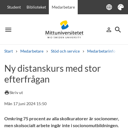
language
Student
Biblioteket
Medarbetare
Language
Tema
menu
search
person_outline
Meny
Logga in
Sök
Start
Medarbetare
Stöd och service
Medarbetarinfo
Ny
Sök
Ny distanskurs med stor
Andra söktjänster
efterfrågan
Kurser och program
Kursplaner
Välkomstbrev
Personal
Lediga jobb
print
Skriv ut
Mån 17 juni 2024 15:50
Omkring 75 procent av alla skolkuratorer är socionomer,
men skolsocialt arbete ingår inte i socionomutbildningen.