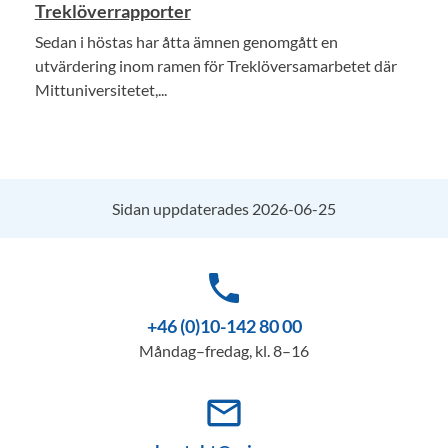
Treklöverrapporter
Sedan i höstas har åtta ämnen genomgått en
utvärdering inom ramen för Treklöversamarbetet där
Mittuniversitetet,...
Sidan uppdaterades 2026-06-25
phone
+46 (0)10-142 80 00
Måndag–fredag, kl. 8–16
mail_outline