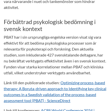
vara närvarande i nuet och tankemönster som hindrar
aktivitet.
Förbättrad psykologisk bedömning i
svensk kontext
PBAT har i sin ursprungliga engelska version visat sig vara
effektivt för att bedöma psykologiska processer som är
relevanta för psykoterapi och forskning. Den aktuella
studien, som inkluderade 427 svensktalande deltagare, har
nu bekräftat verktygets effektivitet även i en svensk kontext.
Fynden visar starka korrelationer mellan PBAT och kliniska
utfall, vilket understryker verktygets användbarhet.
Länk till den publicerade studien:
Optimizing process-based
therapy: A Boruta-driven approach to Identifying key clinical
outcomes in a Swedish validation of the process-based
assessment tool (PBAT) - ScienceDirect
Länk till konferensen:
ACBS World Conference 2024 |