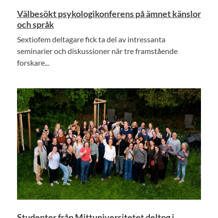
Välbesökt psykologikonferens på ämnet känslor
och språk
Sextiofem deltagare fick ta del av intressanta
seminarier och diskussioner när tre framstående
forskare...
Studenter från Mittuniversitetet deltog i