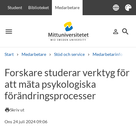
language
Student
Biblioteket
Medarbetare
Language
Tema
menu
search
person_outline
Meny
Logga in
Sök
Start
Medarbetare
Stöd och service
Medarbetarinfo
Fo
Sök
Forskare studerar verktyg för
Andra söktjänster
att mäta psykologiska
Kurser och program
Kursplaner
Välkomstbrev
Personal
Lediga jobb
förändringsprocesser
print
Skriv ut
Ons 24 juli 2024 09:06