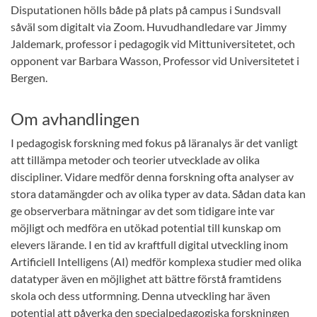
Disputationen hölls både på plats på campus i Sundsvall
såväl som digitalt via Zoom. Huvudhandledare var Jimmy
Jaldemark, professor i pedagogik vid Mittuniversitetet, och
opponent var Barbara Wasson, Professor vid Universitetet i
Bergen.
Om avhandlingen
I pedagogisk forskning med fokus på läranalys är det vanligt
att tillämpa metoder och teorier utvecklade av olika
discipliner. Vidare medför denna forskning ofta analyser av
stora datamängder och av olika typer av data. Sådan data kan
ge observerbara mätningar av det som tidigare inte var
möjligt och medföra en utökad potential till kunskap om
elevers lärande. I en tid av kraftfull digital utveckling inom
Artificiell Intelligens (AI) medför komplexa studier med olika
datatyper även en möjlighet att bättre förstå framtidens
skola och dess utformning. Denna utveckling har även
potential att påverka den specialpedagogiska forskningen