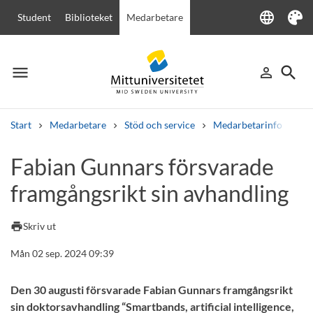
language
Student
Biblioteket
Medarbetare
Language
Tema
menu
search
person_outline
Meny
Logga in
Sök
Start
Medarbetare
Stöd och service
Medarbetarinfo
Fa
Sök
Fabian Gunnars försvarade
Andra söktjänster
framgångsrikt sin avhandling
Kurser och program
Kursplaner
Välkomstbrev
Personal
Lediga jobb
print
Skriv ut
Mån 02 sep. 2024 09:39
Den 30 augusti försvarade Fabian Gunnars framgångsrikt
sin doktorsavhandling “Smartbands, artificial intelligence,