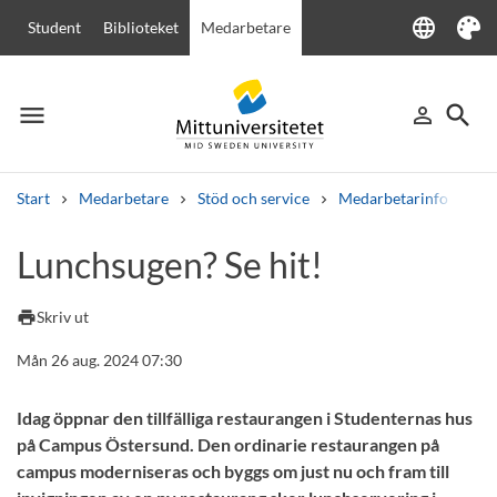
language
Student
Biblioteket
Medarbetare
Language
Tema
menu
search
person_outline
Meny
Logga in
Sök
Start
Medarbetare
Stöd och service
Medarbetarinfo
Lu
Sök
Lunchsugen? Se hit!
Andra söktjänster
Kurser och program
Kursplaner
Välkomstbrev
Personal
print
Skriv ut
Lediga jobb
Mån 26 aug. 2024 07:30
Idag öppnar den tillfälliga restaurangen i Studenternas hus
på Campus Östersund. Den ordinarie restaurangen på
campus moderniseras och byggs om just nu och fram till