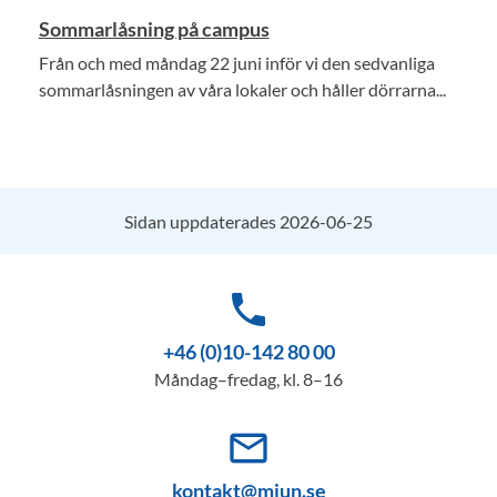
Sommarlåsning på campus
Från och med måndag 22 juni inför vi den sedvanliga
sommarlåsningen av våra lokaler och håller dörrarna...
Sidan uppdaterades 2026-06-25
phone
+46 (0)10-142 80 00
Måndag–fredag, kl. 8–16
mail_outline
kontakt@miun.se