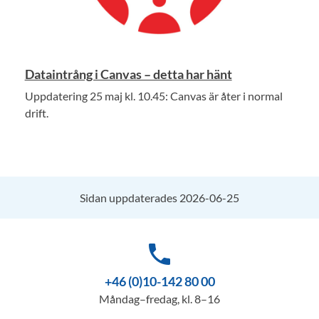
Dataintrång i Canvas – detta har hänt
Uppdatering 25 maj kl. 10.45: Canvas är åter i normal
drift.
Sidan uppdaterades 2026-06-25
phone
+46 (0)10-142 80 00
Måndag–fredag, kl. 8–16