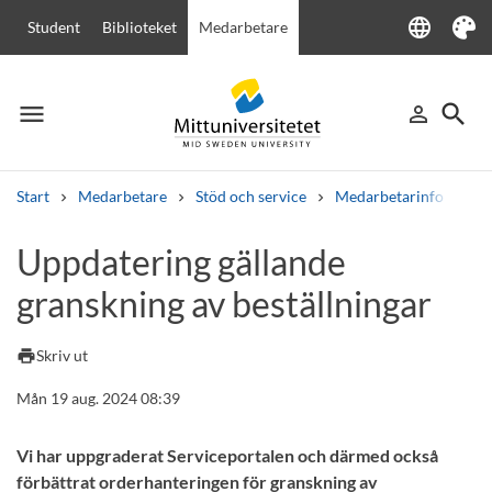
language
Student
Biblioteket
Medarbetare
Language
Tema
menu
search
person_outline
Meny
Logga in
Sök
Start
Medarbetare
Stöd och service
Medarbetarinfo
Up
Sök
Uppdatering gällande
Andra söktjänster
granskning av beställningar
Kurser och program
Kursplaner
Välkomstbrev
Personal
Lediga jobb
print
Skriv ut
Mån 19 aug. 2024 08:39
Vi har uppgraderat Serviceportalen och därmed också
förbättrat orderhanteringen för granskning av