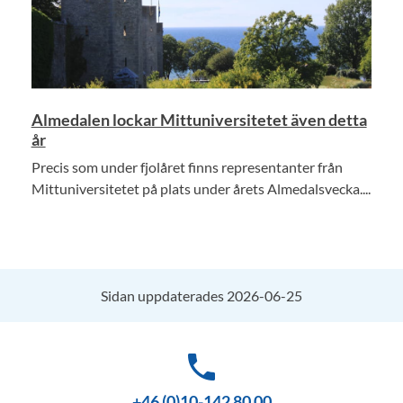
Almedalen lockar Mittuniversitetet även detta
år
Precis som under fjolåret finns representanter från
Mittuniversitetet på plats under årets Almedalsvecka....
Sidan uppdaterades 2026-06-25
phone
+46 (0)10-142 80 00