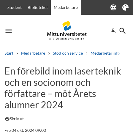
language
Student
Biblioteket
Medarbetare
Language
Tema
menu
search
person_outline
Meny
Logga in
Sök
Start
Medarbetare
Stöd och service
Medarbetarinfo
En
Sök
En förebild inom laserteknik
Andra söktjänster
och en socionom och
Kurser och program
Kursplaner
Välkomstbrev
Personal
Lediga jobb
författare – möt Årets
alumner 2024
print
Skriv ut
Fre 04 okt. 2024 09:00