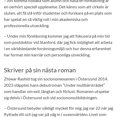
– Att komma tillbaka som alumn och hålla en föreläsning är
en oerhört speciell upplevelse. Det känns som att cirkeln är
sluten, att få stå inför studenter och forskare på en plats som
har spelat en så viktig roll i min akademiska och
professionella utveckling.
– Under min föreläsning kommer jag att fokusera på min tid
som postdoktor vid Stanford, där jag fick möjlighet att arbeta
i en världsledande forskningsmiljö och hur denna erfarenhet
har format min karriär och personliga utveckling.
Skriver på sin nästa roman
Zhiwar Rashid tog sin socionomexamen i Östersund 2014.
2023 släpptes hans debutroman ”Under mullbärsträdet”
som handlar om exil, längtan och förlust. Romanen utspelar
sig delvis i Östersund och vid socionomutbildningen.
– Östersund betyder väldigt mycket för mig, jag var 22 när jag
flyttade dit och jag var på väg in i vuxenvärlden. Livet som