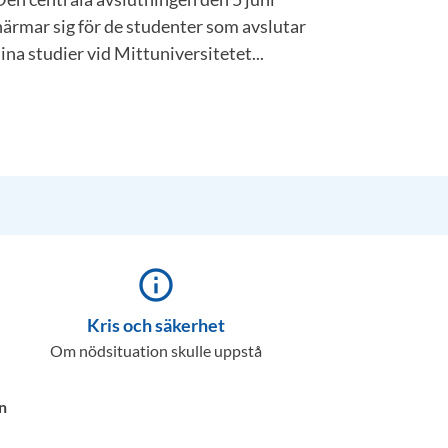
närmar sig för de studenter som avslutar
ina studier vid Mittuniversitetet...
info_outline
Kris och säkerhet
Om nödsituation skulle uppstå
n