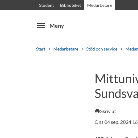
Student
Biblioteket
Medarbetare
menu
Meny
Start
Medarbetare
Stöd och service
Medar
Sök
Andra söktjänster
Mittuniv
Kurser och program
Kursplaner
Välkomstb
Sundsva
Skriv ut
print
Ons 04 sep. 2024 16