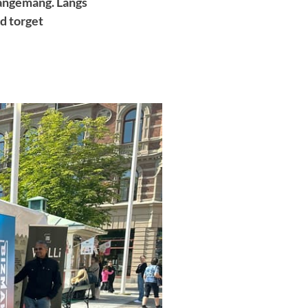
rrangemang. Längs
d torget