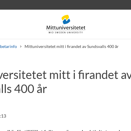
betarinfo
Mittuniversitetet mitt i firandet av Sundsvalls 400 år
ersitetet mitt i firandet a
rev
Personal
Lediga jobb
lls 400 år
:13