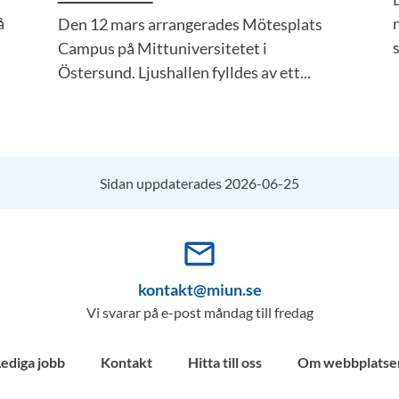
å
Den 12 mars arrangerades Mötesplats
s
Campus på Mittuniversitetet i
Östersund. Ljushallen fylldes av ett...
Sidan uppdaterades 2026-06-25
mail_outline
kontakt@miun.se
Vi svarar på e-post måndag till fredag
Lediga jobb
Kontakt
Hitta till oss
Om webbplatse