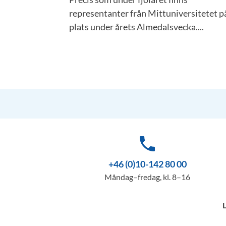
representanter från Mittuniversitetet p
plats under årets Almedalsvecka....
phone
+46 (0)10-142 80 00
Måndag–fredag, kl. 8–16