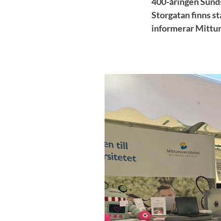
400-åringen Sundsv
Storgatan finns s
informerar Mittun