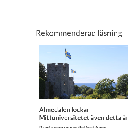
Rekommenderad läsning
Almedalen lockar
Mittuniversitetet även detta å
Precis som under fjolåret finns