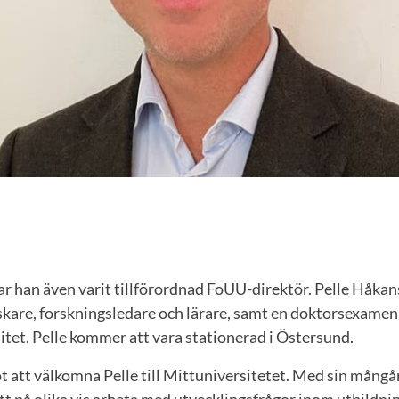
ar han även varit tillförordnad FoUU-direktör. Pelle Håkan
kare, forskningsledare och lärare, samt en doktorsexamen
tet. Pelle kommer att vara stationerad i Östersund.
t att välkomna Pelle till Mittuniversitetet. Med sin mångå
tt på olika vis arbeta med utvecklingsfrågor inom utbildni