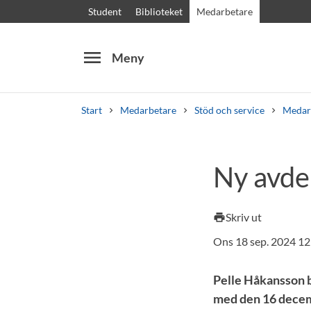
Student
Biblioteket
Medarbetare
menu
Meny
Start
Medarbetare
Stöd och service
Medar
Sök
Andra söktjänster
Ny avde
Kurser och program
Kursplaner
Välkomstb
Skriv ut
print
Ons 18 sep. 2024 12
Pelle Håkansson b
med den 16 decemb