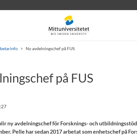
betarinfo
Ny avdelningschef på FUS
lningschef på FUS
rev
Personal
Lediga jobb
:27
lir ny avdelningschef för Forsknings- och utbildningsstöd
er. Pelle har sedan 2017 arbetat som enhetschef på For