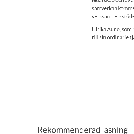
samverkan kommer h
verksamhetsstödet
Ulrika Auno, som 
till sin ordinarie
Rekommenderad läsning