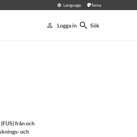
Language
Tema
language
search
person_outline
Logga in
Sök
 (FUS) från och
sknings- och