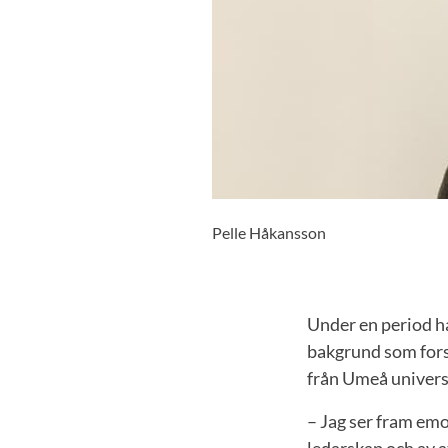
Pelle Håkansson
Under en period h
bakgrund som fors
från Umeå universi
– Jag ser fram emo
ledarskap och av a