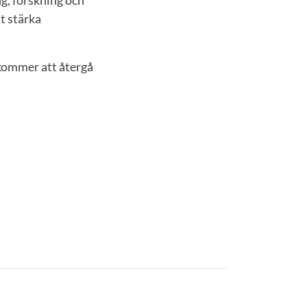
t stärka
 kommer att återgå