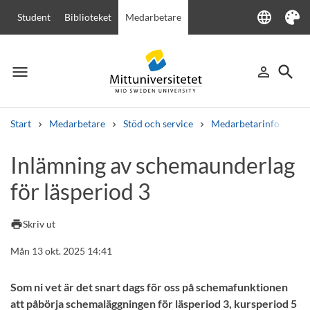
language
Student
Biblioteket
Medarbetare
Language
Tema
menu
search
person_outline
Meny
Logga in
Sök
Start
Medarbetare
Stöd och service
Medarbetarinfo
In
Sök
Inlämning av schemaunderlag
Andra söktjänster
för läsperiod 3
Kurser och program
Kursplaner
Välkomstbrev
Personal
Lediga jobb
print
Skriv ut
Mån 13 okt. 2025 14:41
Som ni vet är det snart dags för oss på schemafunktionen
att påbörja schemaläggningen för läsperiod 3, kursperiod 5