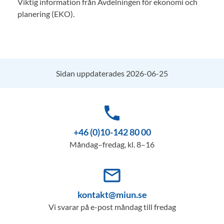
Viktig information från Avdelningen för ekonomi och
planering (EKO).
Sidan uppdaterades 2026-06-25
phone
+46 (0)10-142 80 00
Måndag–fredag, kl. 8–16
mail_outline
kontakt@miun.se
Vi svarar på e-post måndag till fredag