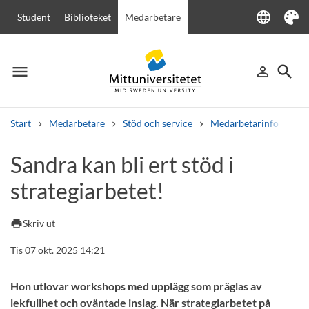
language
Student
Biblioteket
Medarbetare
Language
Tema
menu
search
person_outline
Meny
Logga in
Sök
Start
Medarbetare
Stöd och service
Medarbetarinfo
San
Sök
Sandra kan bli ert stöd i
Andra söktjänster
strategiarbetet!
Kurser och program
Kursplaner
Välkomstbrev
Personal
Lediga jobb
print
Skriv ut
Tis 07 okt. 2025 14:21
Hon utlovar workshops med upplägg som präglas av
lekfullhet och oväntade inslag. När strategiarbetet på