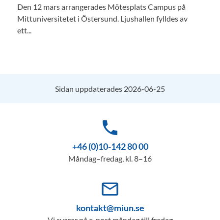
Den 12 mars arrangerades Mötesplats Campus på
Mittuniversitetet i Östersund. Ljushallen fylldes av
ett...
Sidan uppdaterades 2026-06-25
phone
+46 (0)10-142 80 00
Måndag–fredag, kl. 8–16
mail_outline
kontakt@miun.se
Vi svarar på e-post måndag till fredag