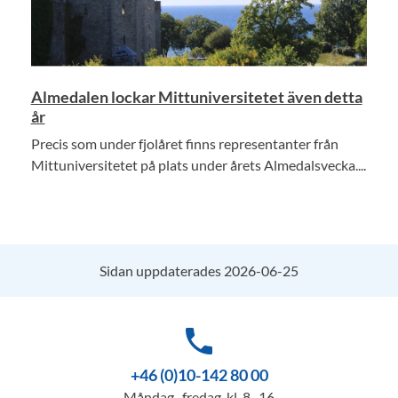
Almedalen lockar Mittuniversitetet även detta
år
Precis som under fjolåret finns representanter från
Mittuniversitetet på plats under årets Almedalsvecka....
Sidan uppdaterades 2026-06-25
phone
+46 (0)10-142 80 00
Måndag–fredag, kl. 8–16