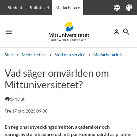
language
Student
Biblioteket
Medarbetare
Language
Tema
menu
search
person_outline
Meny
Logga in
Sök
Start
Medarbetare
Stöd och service
Medarbetarinfo
Va
Sök
Vad säger omvärlden om
Andra söktjänster
Mittuniversitetet?
Kurser och program
Kursplaner
Välkomstbrev
Personal
Lediga jobb
print
Skriv ut
Fre 17 okt. 2025 09:00
En regional utvecklingsdirektör, akademiker och
näringslivsföreträdare och ett par kommunalråd är profiler