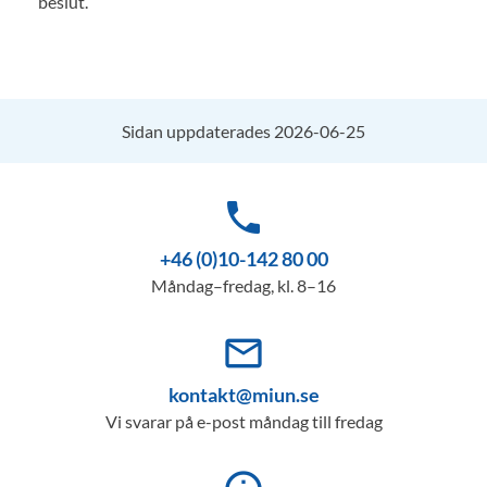
beslut.
Sidan uppdaterades 2026-06-25
phone
+46 (0)10-142 80 00
Måndag–fredag, kl. 8–16
mail_outline
kontakt@miun.se
Vi svarar på e-post måndag till fredag