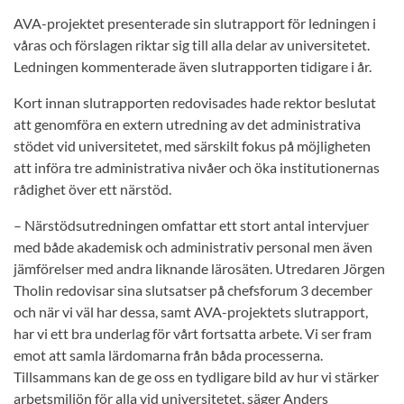
AVA-projektet presenterade sin slutrapport för ledningen i
våras och förslagen riktar sig till alla delar av universitetet.
Ledningen kommenterade även slutrapporten tidigare i år.
Kort innan slutrapporten redovisades hade rektor beslutat
att genomföra en extern utredning av det administrativa
stödet vid universitetet, med särskilt fokus på möjligheten
att införa tre administrativa nivåer och öka institutionernas
rådighet över ett närstöd.
– Närstödsutredningen omfattar ett stort antal intervjuer
med både akademisk och administrativ personal men även
jämförelser med andra liknande lärosäten. Utredaren Jörgen
Tholin redovisar sina slutsatser på chefsforum 3 december
och när vi väl har dessa, samt AVA-projektets slutrapport,
har vi ett bra underlag för vårt fortsatta arbete. Vi ser fram
emot att samla lärdomarna från båda processerna.
Tillsammans kan de ge oss en tydligare bild av hur vi stärker
arbetsmiljön för alla vid universitetet, säger Anders