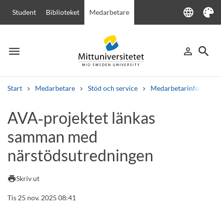
language
Student
Biblioteket
Medarbetare
Language
Tema
menu
search
person_outline
Meny
Logga in
Sök
Start
Medarbetare
Stöd och service
Medarbetarinfo
AV
Sök
AVA‑projektet länkas
Andra söktjänster
samman med
Kurser och program
Kursplaner
Välkomstbrev
Personal
Lediga jobb
närstödsutredningen
print
Skriv ut
Tis 25 nov. 2025 08:41