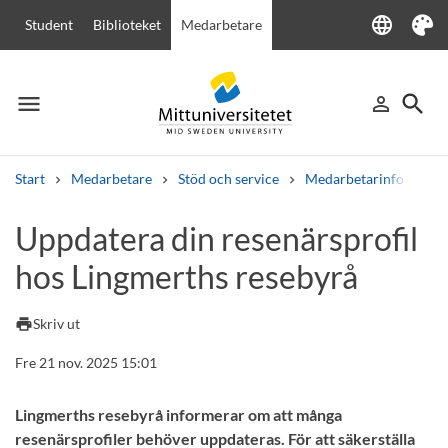
language
Student
Biblioteket
Medarbetare
Language
Tema
menu
search
person_outline
Meny
Logga in
Sök
Start
Medarbetare
Stöd och service
Medarbetarinfo
Up
Sök
Uppdatera din resenärsprofil
Andra söktjänster
hos Lingmerths resebyrå
Kurser och program
Kursplaner
Välkomstbrev
Personal
Lediga jobb
print
Skriv ut
Fre 21 nov. 2025 15:01
Lingmerths resebyrå informerar om att många
resenärsprofiler behöver uppdateras. För att säkerställa