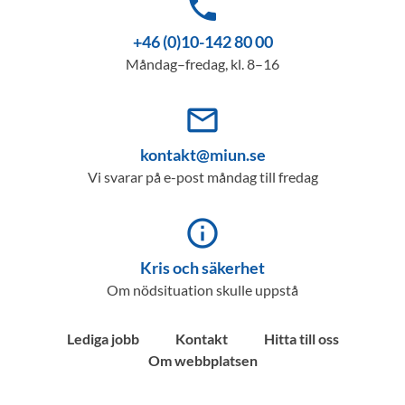
phone
+46 (0)10-142 80 00
Måndag–fredag, kl. 8–16
mail_outline
kontakt@miun.se
Vi svarar på e-post måndag till fredag
info_outline
Kris och säkerhet
Om nödsituation skulle uppstå
Lediga jobb
Kontakt
Hitta till oss
Om webbplatsen