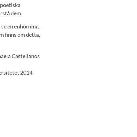
 poetiska
örstå dem.
t se en enhörning.
om finns om detta,
haela Castellanos
rsitetet 2014.