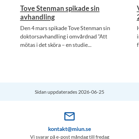
Tove Stenman spikade sin
avhandling
Den 4 mars spikade Tove Stenman sin
doktorsavhandling i omvårdnad "Att
mötas i det sköra – en studie...
Sidan uppdaterades 2026-06-25
mail_outline
kontakt@miun.se
Vi svarar på e-post måndag till fredag