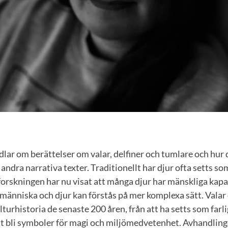
ar om berättelser om valar, delfiner och tumlare och hur 
h andra narrativa texter. Traditionellt har djur ofta setts s
forskningen har nu visat att många djur har mänskliga kapa
människa och djur kan förstås på mer komplexa sätt. Valar 
lturhistoria de senaste 200 åren, från att ha setts som farli
att bli symboler för magi och miljömedvetenhet. Avhandling