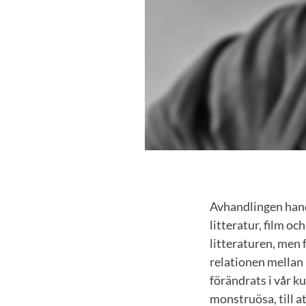
Avhandlingen handl
litteratur, film oc
litteraturen, men 
relationen mellan 
förändrats i vår ku
monstruösa, till 