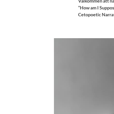
Välkommen att när
”How am I Suppose
Cetopoetic Narrat