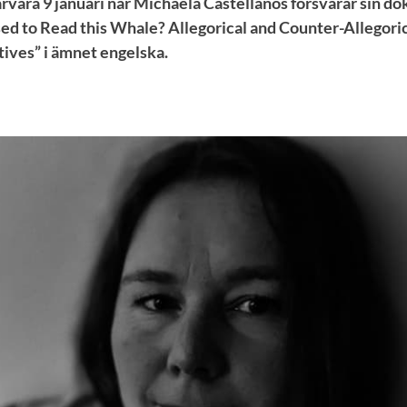
vara 9 januari när Michaela Castellanos försvarar sin d
d to Read this Whale? Allegorical and Counter-Allegorica
ives” i ämnet engelska.