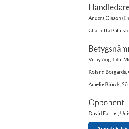
Handledar
Anders Olsson (En
Charlotta Palmsti
Betygsnäm
Vicky Angelaki, Mi
Roland Borgards, 
Amelie Björck, Sö
Opponent
David Farrier, Uni
Anmäl dig här 