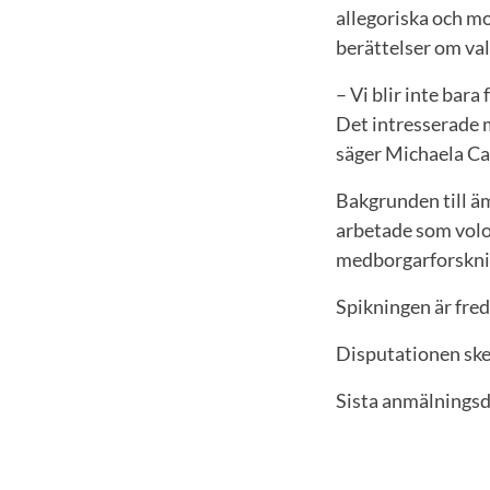
allegoriska och mo
berättelser om val
– Vi blir inte bara
Det intresserade m
säger Michaela Ca
Bakgrunden till ä
arbetade som volo
medborgarforsknin
Spikningen är fred
Disputationen sker
Sista anmälningsda