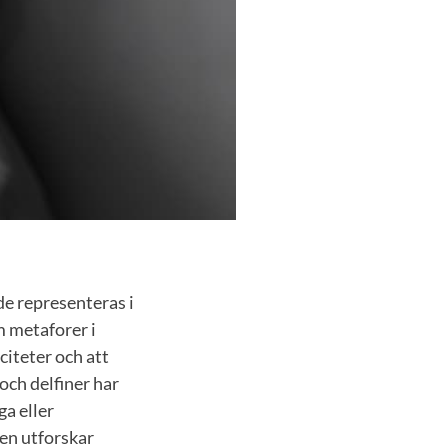
de representeras i
om metaforer i
citeter och att
och delfiner har
ga eller
en utforskar