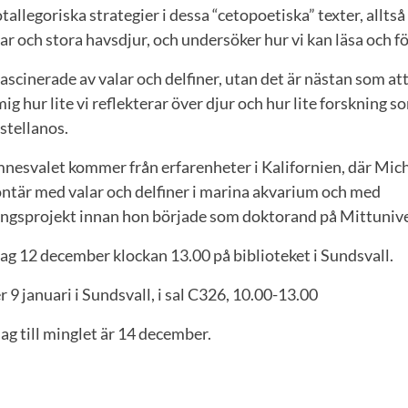
tallegoriska strategier i dessa “cetopoetiska” texter, alltså
ar och stora havsdjur, och undersöker hur vi kan läsa och f
 fascinerade av valar och delfiner, utan det är nästan som at
ig hur lite vi reflekterar över djur och hur lite forskning s
stellanos.
mnesvalet kommer från erfarenheter i Kalifornien, där Mic
ntär med valar och delfiner i marina akvarium och med
gsprojekt innan hon började som doktorand på Mittunive
ag 12 december klockan 13.00 på biblioteket i Sundsvall.
 9 januari i Sundsvall, i sal C326, 10.00-13.00
g till minglet är 14 december.