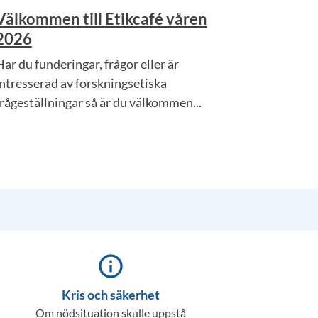
Välkommen till Etikcafé våren
2026
Har du funderingar, frågor eller är
intresserad av forskningsetiska
frågeställningar så är du välkommen...
info_outline
Kris och säkerhet
Om nödsituation skulle uppstå