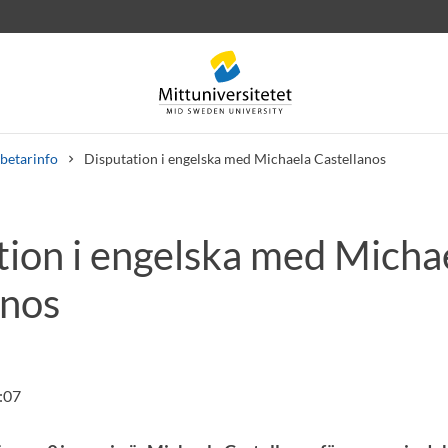
betarinfo
Disputation i engelska med Michaela Castellanos
tion i engelska med Micha
rev
Personal
Lediga jobb
anos
:07