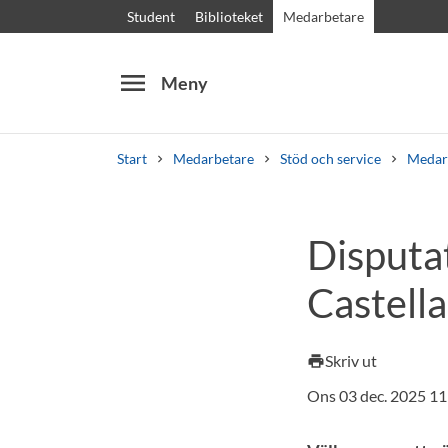
Student
Biblioteket
Medarbetare
menu
Meny
Start
Medarbetare
Stöd och service
Medar
Sök
Andra söktjänster
Disputa
Kurser och program
Kursplaner
Välkomstb
Castell
Skriv ut
print
Ons 03 dec. 2025 11