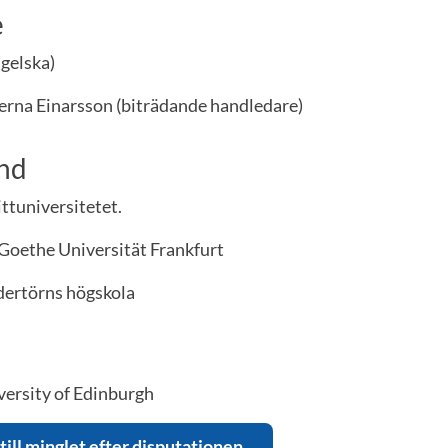
e
gelska)
erna Einarsson (biträdande handledare)
nd
ttuniversitetet.
Goethe Universität Frankfurt
dertörns högskola
versity of Edinburgh
till minglet efter disputationen