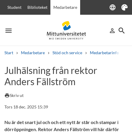
language
Student
Biblioteket
Medarbetare
Language
Tema
menu
search
person_outline
Meny
Logga in
Sök
Start
Medarbetare
Stöd och service
Medarbetarinfo
Ju
Sök
Julhälsning från rektor
Andra söktjänster
Anders Fällström
Kurser och program
Kursplaner
Välkomstbrev
Personal
Lediga jobb
print
Skriv ut
Tors 18 dec. 2025 15:39
Nu är det snart jul och och ett nytt år står och stampar i
dörröppningen. Rektor Anders Fällström vill här därför