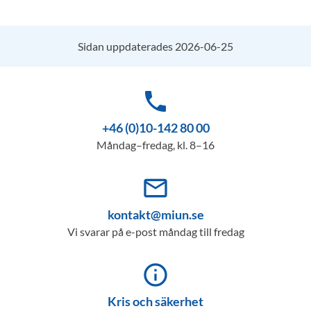
Sidan uppdaterades 2026-06-25
phone
+46 (0)10-142 80 00
Måndag–fredag, kl. 8–16
mail_outline
kontakt@miun.se
Vi svarar på e-post måndag till fredag
info_outline
Kris och säkerhet