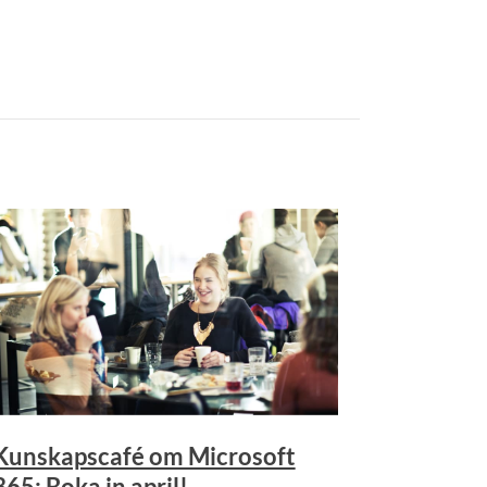
Kunskapscafé om Microsoft
365: Boka in april!