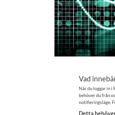
Vad innebä
När du loggar in 
behöver du från o
notifieringsläge. 
Detta behöver