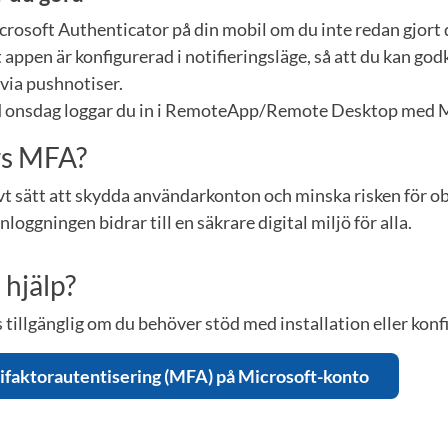
crosoft Authenticator på din mobil om du inte redan gjort 
t appen är konfigurerad i notifieringsläge, så att du kan go
via pushnotiser.
d onsdag loggar du in i RemoteApp/Remote Desktop med 
rs MFA?
vt sätt att skydda användarkonton och minska risken för o
inloggningen bidrar till en säkrare digital miljö för alla.
hjälp?
 tillgänglig om du behöver stöd med installation eller konf
ifaktorautentisering (MFA) på Microsoft-konto