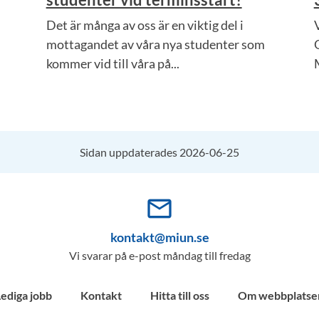
Det är många av oss är en viktig del i
mottagandet av våra nya studenter som
kommer vid till våra på...
Sidan uppdaterades 2026-06-25
mail_outline
kontakt@miun.se
Vi svarar på e-post måndag till fredag
Lediga jobb
Kontakt
Hitta till oss
Om webbplatse