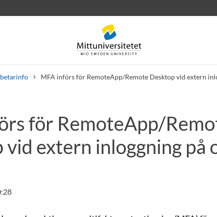
betarinfo
MFA införs för RemoteApp/Remote Desktop vid extern inl
örs för RemoteApp/Remo
rev
Personal
Lediga jobb
 vid extern inloggning på
0:28