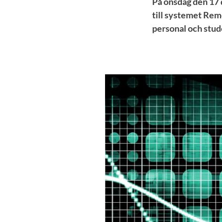
På onsdag den 17 
till systemet Re
personal och stude