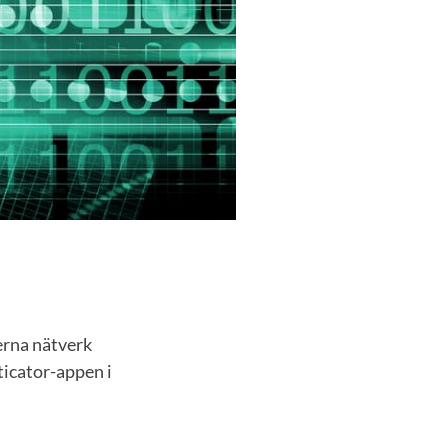
erna nätverk
ticator-appen i