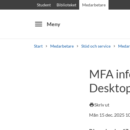
Student
Biblioteket
Medarbetare
menu
Meny
Start
Medarbetare
Stöd och service
Medar
Sök
Andra söktjänster
MFA inf
Kurser och program
Kursplaner
Välkomstb
Desktop
Skriv ut
print
Mån 15 dec. 2025 1