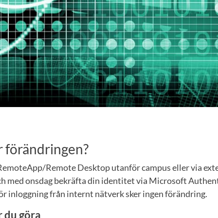
r förändringen?
i RemoteApp/Remote Desktop utanför campus eller via ext
ch med onsdag bekräfta din identitet via Microsoft Authen
För inloggning från internt nätverk sker ingen förändring.
 du göra