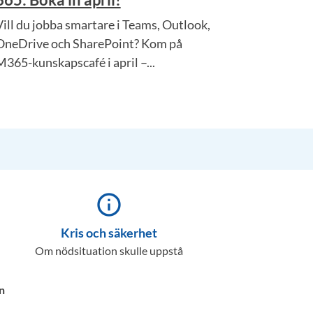
Vill du jobba smartare i Teams, Outlook,
OneDrive och SharePoint? Kom på
M365-kunskapscafé i april –...
info_outline
Kris och säkerhet
Om nödsituation skulle uppstå
n