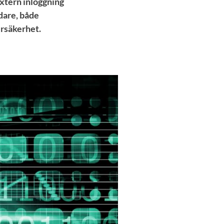
xtern inloggning
dare, både
ersäkerhet.