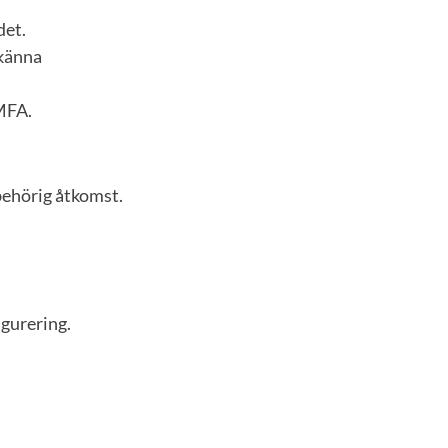
det.
dkänna
MFA.
behörig åtkomst.
igurering.