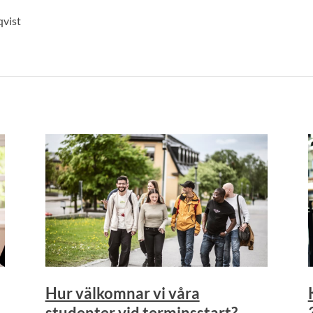
qvist
Hur välkomnar vi våra
studenter vid terminsstart?