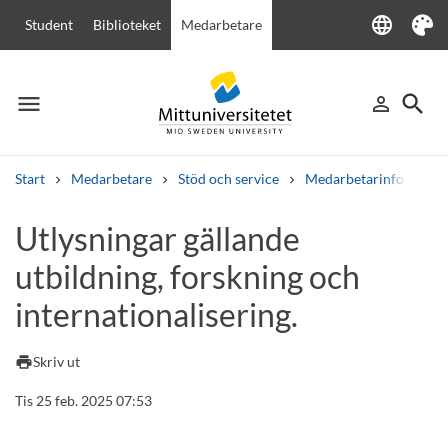
language
Student
Biblioteket
Medarbetare
Language
Tema
menu
search
person_outline
Meny
Logga in
Sök
Start
Medarbetare
Stöd och service
Medarbetarinfo
Ut
Sök
Utlysningar gällande
Andra söktjänster
utbildning, forskning och
Kurser och program
Kursplaner
Välkomstbrev
Personal
Lediga jobb
internationalisering.
print
Skriv ut
Tis 25 feb. 2025 07:53