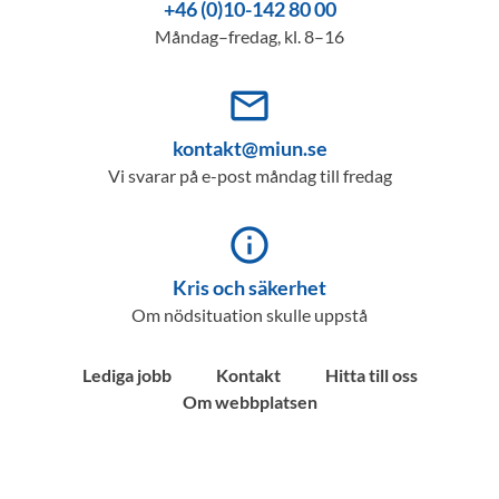
+46 (0)10-142 80 00
Måndag–fredag, kl. 8–16
mail_outline
kontakt@miun.se
Vi svarar på e-post måndag till fredag
info_outline
Kris och säkerhet
Om nödsituation skulle uppstå
Lediga jobb
Kontakt
Hitta till oss
Om webbplatsen