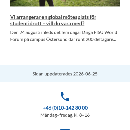
Vi arrangerar en global mötesplats för
studentidrott – vill du vara med?
Den 24 augusti inleds det fem dagar långa FISU World
Forum på campus Östersund där runt 200 deltagare...
Sidan uppdaterades 2026-06-25
phone
+46 (0)10-142 80 00
Måndag–fredag, kl. 8–16