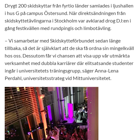
Drygt 200 skidskyttar från fyrtio länder samlades i ljushallen
i hus G på campus Östersund. När direktsändningen från
skidskyttetävlingarna i Stockholm var avklarad drog DJ:en i
gång festkvällen med rundpingis och limbotävling.
– Vi samarbetar med Skidskytteförbundet sedan länge
tillbaka, så det är självklart att de ska få ordna sin mingelkväll
hos oss. Dessutom får vi chansen att visa upp vår utmärkta
verksamhet med dubbla karriärer där elitsatsande studenter
ingår i universitetets träningsgrupp, säger Anna-Lena
Perdahl, universitetsstrateg vid Mittuniversitetet.