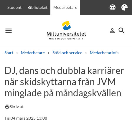
language
Student
Biblioteket
Medarbetare
Language
Tema
menu
search
person_outline
Meny
Logga in
Sök
Start
Medarbetare
Stöd och service
Medarbetarinfo
DJ
Sök
DJ, dans och dubbla karriärer
Andra söktjänster
när skidskyttarna från JVM
Kurser och program
Kursplaner
Välkomstbrev
Personal
Lediga jobb
minglade på måndagskvällen
print
Skriv ut
Tis 04 mars 2025 13:08