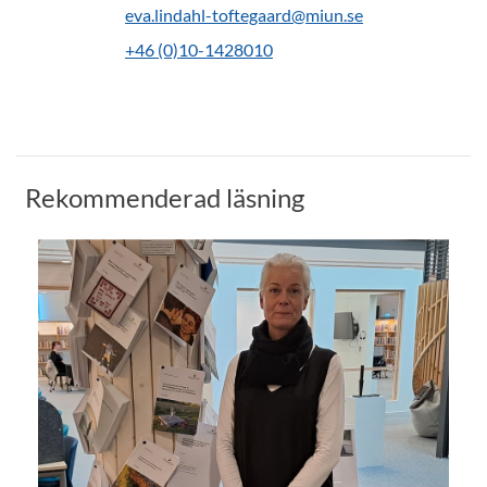
eva.lindahl-toftegaard@miun.se
+46 (0)10-1428010
Rekommenderad läsning