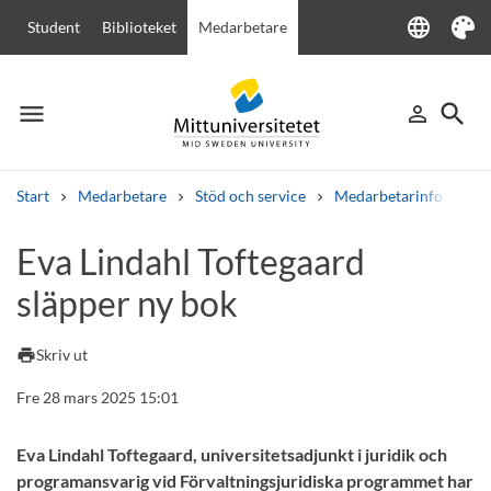
language
Student
Biblioteket
Medarbetare
Language
Tema
menu
search
person_outline
Meny
Logga in
Sök
Start
Medarbetare
Stöd och service
Medarbetarinfo
Ev
Sök
Eva Lindahl Toftegaard
Andra söktjänster
släpper ny bok
Kurser och program
Kursplaner
Välkomstbrev
Personal
Lediga jobb
print
Skriv ut
Fre 28 mars 2025 15:01
Eva Lindahl Toftegaard, universitetsadjunkt i juridik och
programansvarig vid Förvaltningsjuridiska programmet har