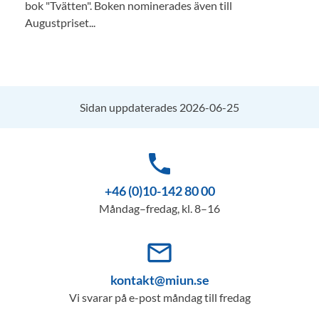
bok "Tvätten". Boken nominerades även till
Augustpriset...
Sidan uppdaterades 2026-06-25
phone
+46 (0)10-142 80 00
Måndag–fredag, kl. 8–16
mail_outline
kontakt@miun.se
Vi svarar på e-post måndag till fredag