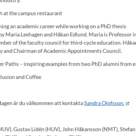
h at the campus restaurant
ning an academic career while working on a PhD thesis
 by Maria Lexhagen and Håkan Edlund. Maria is Professor i
ber of the faculty council for third-cycle education. Håkan
ry and Chairman of Academic Appointments Council.
er Paths – inspiring examples from two PhD alumni from e
lusion and Coffee
dagen är du välkommen att kontakta
Sandra Olofsson.
HUV), Gustav Lidén (HUV), John Håkansson (NMT), Stefan