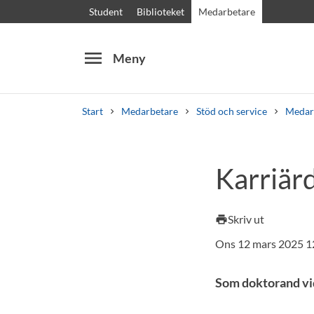
Student
Biblioteket
Medarbetare
menu
Meny
Start
Medarbetare
Stöd och service
Medar
Sök
Andra söktjänster
Karriär
Kurser och program
Kursplaner
Välkomstb
Skriv ut
print
Ons 12 mars 2025 1
Som doktorand vid