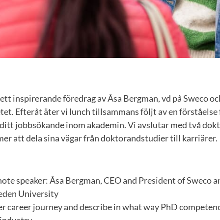
ett inspirerande föredrag av Åsa Bergman, vd på Sweco o
et. Efteråt äter vi lunch tillsammans följt av en förståelse
 ditt jobbsökande inom akademin. Vi avslutar med två dokt
r att dela sina vägar från doktorandstudier till karriärer.
note speaker: Åsa Bergman, CEO and President of Sweco 
eden University
er career journey and describe in what way PhD competence
industry.