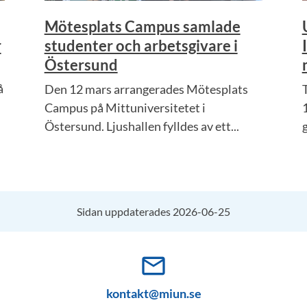
Mötesplats Campus samlade
r
studenter och arbetsgivare i
Östersund
å
Den 12 mars arrangerades Mötesplats
Campus på Mittuniversitetet i
Östersund. Ljushallen fylldes av ett...
Sidan uppdaterades 2026-06-25
mail_outline
kontakt@miun.se