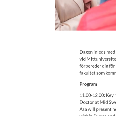
Dagen inleds med 
vid Mittuniversitet
förbereder dig för
fakultet som komme
Program
11.00-12.00: Key 
Doctor at Mid Sw
Åsa will present h
within Sweco and 