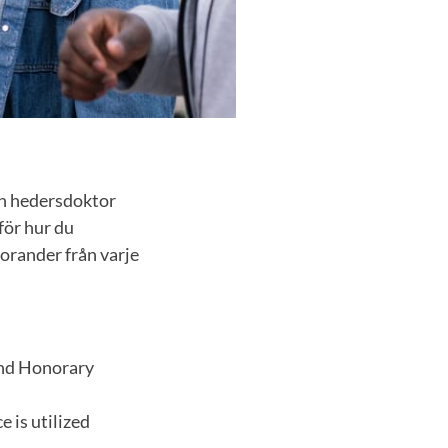
ch hedersdoktor
 för hur du
orander från varje
and Honorary
 is utilized