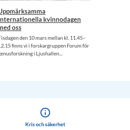
Uppmärksamma
Internationella kvinnodagen
med oss
Tisdagen den 10 mars mellan kl. 11.45–
12.15 finns vi i forskargruppen Forum för
genusforskning i Ljushallen...
info_outline
Kris och säkerhet