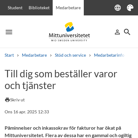
language
Student
Biblioteket
Medarbetare
Language
Tema
menu
search
person_outline
Meny
Logga in
Sök
Start
Medarbetare
Stöd och service
Medarbetarinfo
Til
Sök
Till dig som beställer varor
Andra söktjänster
och tjänster
Kurser och program
Kursplaner
Välkomstbrev
Personal
Lediga jobb
print
Skriv ut
Ons 16 apr. 2025 12:33
Påminnelser och inkassokrav för fakturor har ökat på
Mittuniversitetet. Flera av dessa har en gammal och ogiltig