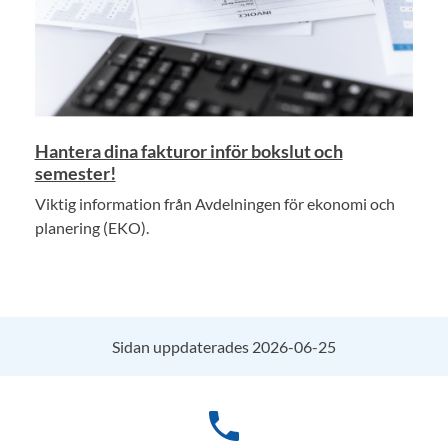
Hantera dina fakturor inför bokslut och
semester!
Viktig information från Avdelningen för ekonomi och
planering (EKO).
Sidan uppdaterades 2026-06-25
phone