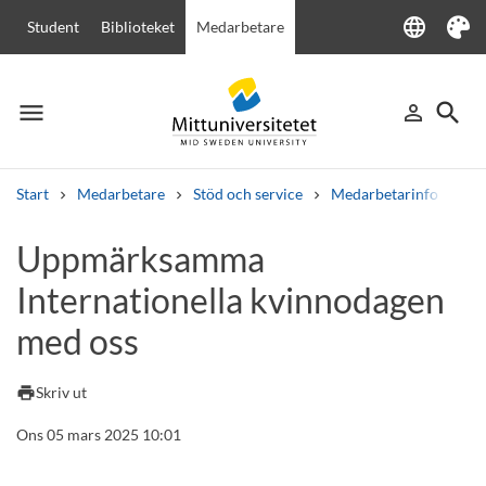
language
Student
Biblioteket
Medarbetare
Language
Tema
menu
search
person_outline
Meny
Logga in
Sök
Start
Medarbetare
Stöd och service
Medarbetarinfo
Up
Sök
Uppmärksamma
Andra söktjänster
Internationella kvinnodagen
Kurser och program
Kursplaner
Välkomstbrev
Personal
Lediga jobb
med oss
print
Skriv ut
Ons 05 mars 2025 10:01