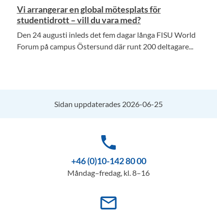
Vi arrangerar en global mötesplats för
studentidrott – vill du vara med?
Den 24 augusti inleds det fem dagar långa FISU World
Forum på campus Östersund där runt 200 deltagare...
Sidan uppdaterades 2026-06-25
phone
+46 (0)10-142 80 00
Måndag–fredag, kl. 8–16
mail_outline