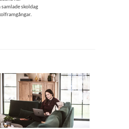
ven samlade skoldag
skolframgångar.