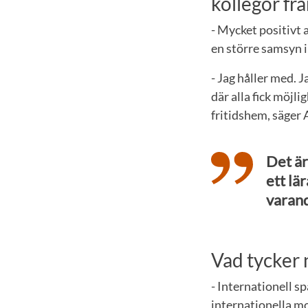
kollegor fr
- Mycket positivt 
en större samsyn 
- Jag håller med. 
där alla fick möjli
fritidshem, säger
Det är 
ett lä
varand
Vad tycker n
- Internationell sp
internationella mo