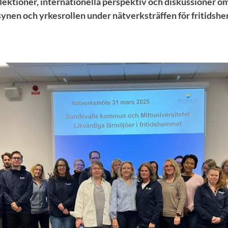
tioner, internationella perspektiv och diskussioner om
ynen och yrkesrollen under nätverksträffen för fritidshe