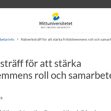
betarinfo
Nätverksträff för att stärka fritidshemmens roll och samar
träff för att stärka
rev
Personal
Lediga jobb
hemmens roll och samarbet
49