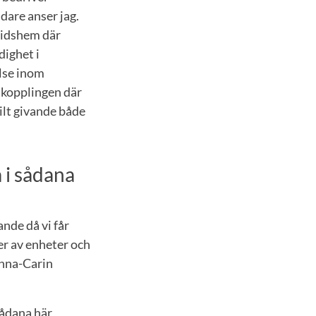
idare anser jag.
tidshem där
dighet i
else inom
 kopplingen där
kilt givande både
a i sådana
rande då vi får
er av enheter och
 Anna-Carin
 sådana här