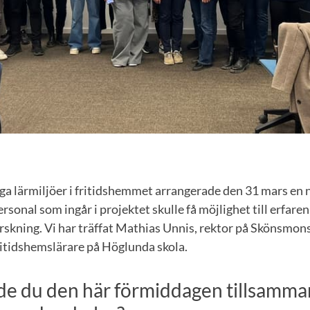
ga lärmiljöer i fritidshemmet arrangerade den 31 mars en n
personal som ingår i projektet skulle få möjlighet till erfa
forskning. Vi har träffat Mathias Unnis, rektor på Skönsmon
ritidshemslärare på Höglunda skola.
de du den här förmiddagen tillsamm