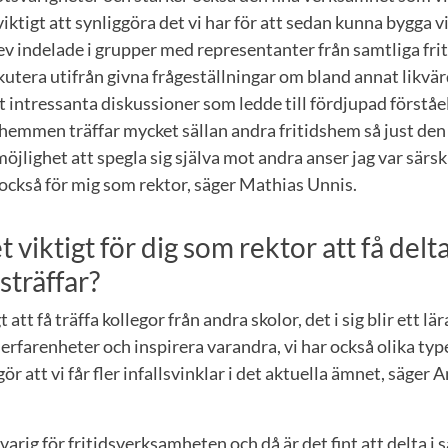
viktigt att synliggöra det vi har för att sedan kunna bygga v
v indelade i grupper med representanter från samtliga fri
kutera utifrån givna frågeställningar om bland annat likvär
 intressanta diskussioner som ledde till fördjupad förstå
hemmen träffar mycket sällan andra fritidshem så just den
öjlighet att spegla sig själva mot andra anser jag var särs
också för mig som rektor, säger Mathias Unnis.
t viktigt för dig som rektor att få delt
sträffar?
t att få träffa kollegor från andra skolor, det i sig blir ett lä
 erfarenheter och inspirera varandra, vi har också olika typ
r att vi får fler infallsvinklar i det aktuella ämnet, säger
svarig för fritidsverksamheten och då är det fint att delta i