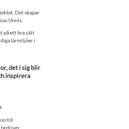
ojektet. Det skapar
ias Unnis.
 på ett bra sätt
diga lärmiljöer i
r, det i sig blir
ch inspirera
?
on till
 bedriver