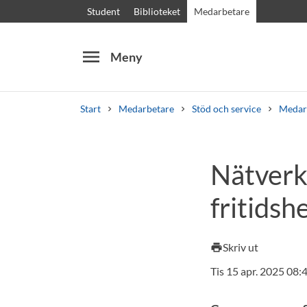
Student
Biblioteket
Medarbetare
menu
Meny
Start
Medarbetare
Stöd och service
Medar
Sök
Andra söktjänster
Nätverks
Kurser och program
Kursplaner
Välkomstb
fritids
Skriv ut
print
Tis 15 apr. 2025 08: