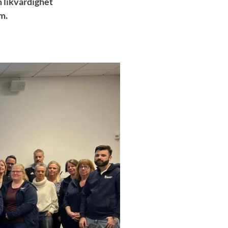
 likvärdighet
m.