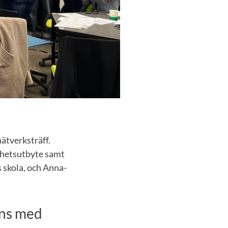
ätverksträff.
renhetsutbyte samt
s skola, och Anna-
ans med