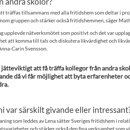
ån andra skolor?
att träffas tillsammans med alla fritidshem som deltar i pr
inom gruppen och stärker också fritidshemmen, säger Math
Jag upplevde nätverksmötet som positivt och det var upplagt
ghet att komma till tals och diskutera likvärdighet och likvär
 Anna-Carin Svensson.
jätteviktigt att få träffa kollegor från andra skolo
rande då vi får möjlighet att byta erfarenheter o
ra.
i var särskilt givande eller intressant
aning som leddes av Lena sätter Sveriges fritidshem i relati
tsvarigheter och stärker också den fina verksamhet som vi