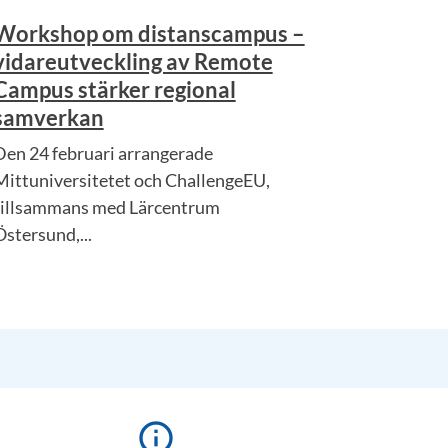
Workshop om distanscampus –
vidareutveckling av Remote
Campus stärker regional
samverkan
Den 24 februari arrangerade
Mittuniversitetet och ChallengeEU,
tillsammans med Lärcentrum
Östersund,...
info_outline