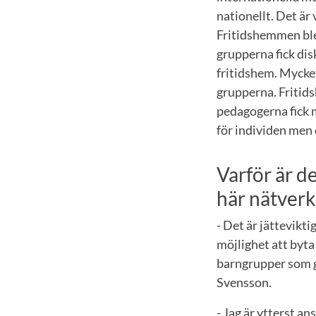
nationellt. Det är 
Fritidshemmen ble
grupperna fick dis
fritidshem. Mycket
grupperna. Fritids
pedagogerna fick m
för individen men 
Varför är de
här nätverk
- Det är jätteviktig
möjlighet att byta
barngrupper som gö
Svensson.
- Jag är ytterst an