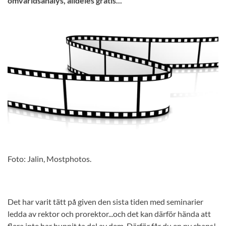
omvärldsanalys, alldeles gratis...
Foto: Jalin, Mostphotos.
Det har varit tätt på given den sista tiden med seminarier
ledda av rektor och prorektor...och det kan därför hända att
flera inte har hunnit ta del av dem. Därför får du en ny chans!