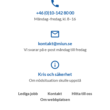
phone
+46 (0)10-142 80 00
Måndag–fredag, kl. 8–16
mail_outline
kontakt@miun.se
Vi svarar på e-post måndag till fredag
info_outline
Kris och säkerhet
Om nödsituation skulle uppstå
Lediga jobb
Kontakt
Hitta till oss
Om webbplatsen