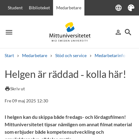
language
Student
Biblioteket
Medarbetare
Language
Tema
menu
search
person_outline
Meny
Logga in
Sök
Start
Medarbetare
Stöd och service
Medarbetarinfo
He
Sök
Helgen är räddad ‑ kolla här!
Andra söktjänster
Kurser och program
Kursplaner
Välkomstbrev
Personal
print
Skriv ut
Lediga jobb
Fre 09 maj 2025 12:30
I helgen kan du skippa både fredags- och lördagsfilmen!
Mittuniversitetet tipsar nämligen om annat filmat material
som erbjuder både kompetensutveckling och