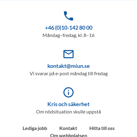
phone
+46 (0)10-142 80 00
Måndag–fredag, kl. 8–16
mail_outline
kontakt@miun.se
Vi svarar på e-post måndag till fredag
info_outline
Kris och säkerhet
Om nödsituation skulle uppstå
Lediga jobb
Kontakt
Hitta till oss
Om webbplatsen