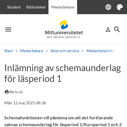
language
Student
Biblioteket
Medarbetare
Language
Tema
menu
search
person_outline
Meny
Logga in
Sök
Start
Medarbetare
Stöd och service
Medarbetarinfo
In
Sök
Inlämning av schemaunderlag
Andra söktjänster
för läsperiod 1
Kurser och program
Kursplaner
Välkomstbrev
Personal
Lediga jobb
print
Skriv ut
Mån 12 maj 2025 08:36
Schemafunktionen vill påminna om att det fortfarande
saknas schemaunderlag för läsperiod 1/Kursperiod 1 och 2