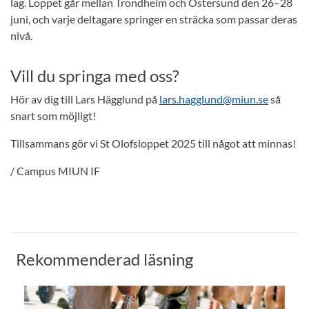
lag. Loppet går mellan Trondheim och Östersund den 26–28
juni, och varje deltagare springer en sträcka som passar deras
nivå.
Vill du springa med oss?
Hör av dig till Lars Hägglund på
lars.hagglund@miun.se
så
snart som möjligt!
Tillsammans gör vi St Olofsloppet 2025 till något att minnas!
/ Campus MIUN IF
Rekommenderad läsning