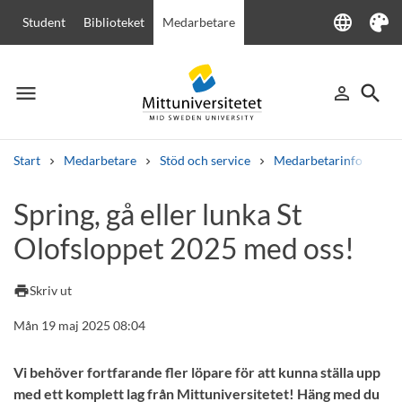
language
Student
Biblioteket
Medarbetare
Language
Tema
menu
search
person_outline
Meny
Logga in
Sök
Start
Medarbetare
Stöd och service
Medarbetarinfo
Sp
Sök
Spring, gå eller lunka St
Andra söktjänster
Olofsloppet 2025 med oss!
Kurser och program
Kursplaner
Välkomstbrev
Personal
Lediga jobb
print
Skriv ut
Mån 19 maj 2025 08:04
Vi behöver fortfarande fler löpare för att kunna ställa upp
med ett komplett lag från Mittuniversitetet! Häng med du