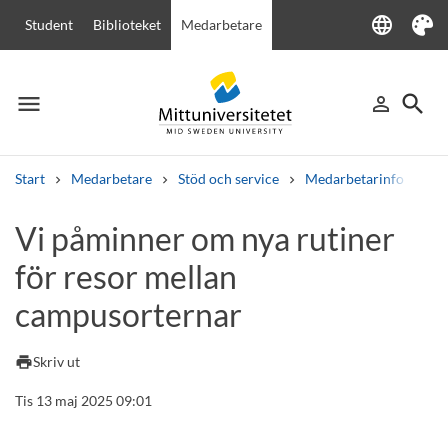
language
Student
Biblioteket
Medarbetare
Language
Tema
menu
search
person_outline
Meny
Logga in
Sök
Start
Medarbetare
Stöd och service
Medarbetarinfo
Vi
Sök
Vi påminner om nya rutiner
Andra söktjänster
för resor mellan
Kurser och program
Kursplaner
Välkomstbrev
Personal
Lediga jobb
campusorternar
print
Skriv ut
Tis 13 maj 2025 09:01