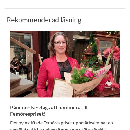
Rekommenderad läsning
Påminnelse: dags att nominera till
Femörespriset!
Det nyinstiftade Femörespriset uppmärksammar en
anställd vid Mittuniversitetet som utfört särskilt