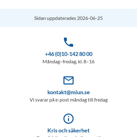
Sidan uppdaterades 2026-06-25
phone
+46 (0)10-142 80 00
Måndag–fredag, kl. 8–16
mail_outline
kontakt@miun.se
Vi svarar på e-post måndag till fredag
info_outline
Kris och säkerhet