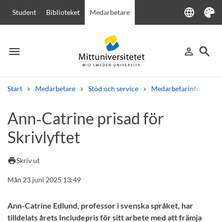
language
Student
Biblioteket
Medarbetare
Language
Tema
menu
search
person_outline
Meny
Logga in
Sök
Start
Medarbetare
Stöd och service
Medarbetarinfo
An
Sök
Ann‑Catrine prisad för
Andra söktjänster
Skrivlyftet
Kurser och program
Kursplaner
Välkomstbrev
Personal
Lediga jobb
print
Skriv ut
Mån 23 juni 2025 13:49
Ann-Catrine Edlund, professor i svenska språket, har
tilldelats årets Includepris för sitt arbete med att främja