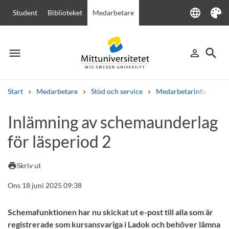
language
Student
Biblioteket
Medarbetare
Language
Tema
menu
search
person_outline
Meny
Logga in
Sök
Start
Medarbetare
Stöd och service
Medarbetarinfo
In
Sök
Inlämning av schemaunderlag
Andra söktjänster
för läsperiod 2
Kurser och program
Kursplaner
Välkomstbrev
Personal
Lediga jobb
print
Skriv ut
Ons 18 juni 2025 09:38
Schemafunktionen har nu skickat ut e-post till alla som är
registrerade som kursansvariga i Ladok och behöver lämna