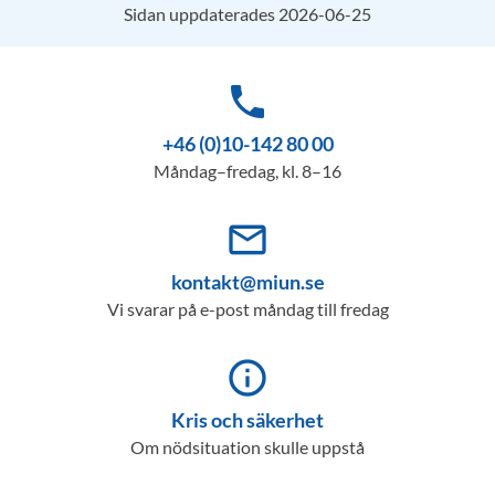
Sidan uppdaterades 2026-06-25
phone
+46 (0)10-142 80 00
Måndag–fredag, kl. 8–16
mail_outline
kontakt@miun.se
Vi svarar på e-post måndag till fredag
info_outline
Kris och säkerhet
Om nödsituation skulle uppstå