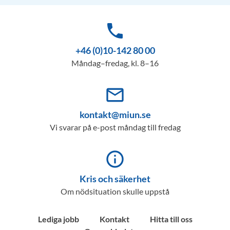
phone
+46 (0)10-142 80 00
Måndag–fredag, kl. 8–16
mail_outline
kontakt@miun.se
Vi svarar på e-post måndag till fredag
info_outline
Kris och säkerhet
Om nödsituation skulle uppstå
Lediga jobb
Kontakt
Hitta till oss