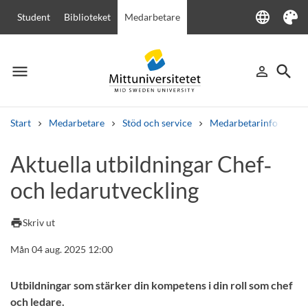
language
Student
Biblioteket
Medarbetare
Language
Tema
menu
search
person_outline
Meny
Logga in
Sök
Start
Medarbetare
Stöd och service
Medarbetarinfo
Ak
Sök
Aktuella utbildningar Chef‑
Andra söktjänster
och ledarutveckling
Kurser och program
Kursplaner
Välkomstbrev
Personal
Lediga jobb
print
Skriv ut
Mån 04 aug. 2025 12:00
Utbildningar som stärker din kompetens i din roll som chef
och ledare.