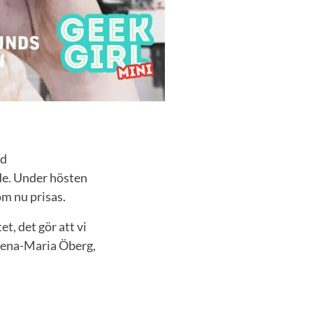
id
ade. Under hösten
m nu prisas.
t, det gör att vi
 Lena-Maria Öberg,