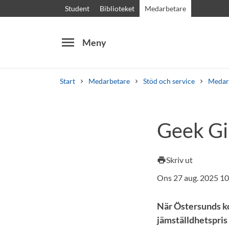
Student
Biblioteket
Medarbetare
menu
Meny
Start
Medarbetare
Stöd och service
Medar
Sök
Andra söktjänster
Geek Gir
Kurser och program
Kursplaner
Välkomstb
Skriv ut
print
Ons 27 aug. 2025 10
När Östersunds k
jämställdhetspris 