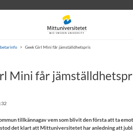
betarinfo
Geek Girl Mini får jämställdhetspris
l Mini får jämställdhetspr
rev
Personal
Lediga jobb
:32
ommun tillkännagav vem som blivit den första att ta e
stod det klart att Mittuniversitetet har anledning att jubl