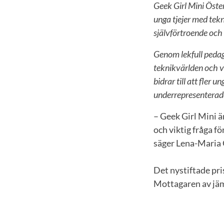
Geek Girl Mini Öste
unga tjejer med tekn
självförtroende och 
Genom lekfull pedago
teknikvärlden och 
bidrar till att fler 
underrepresenterade
– Geek Girl Mini ä
och viktig fråga f
säger Lena-Maria
Det nystiftade pri
Mottagaren av jäm