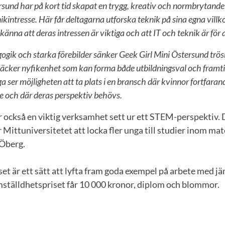
rsund har på kort tid skapat en trygg, kreativ och normbrytande
ikintresse. Här får deltagarna utforska teknik på sina egna villkor
känna att deras intressen är viktiga och att IT och teknik är för a
gik och starka förebilder sänker Geek Girl Mini Östersund trösk
väcker nyfikenhet som kan forma både utbildningsval och fram
unga ser möjligheten att ta plats i en bransch där kvinnor fortfaran
 och där deras perspektiv behövs.
r också en viktig verksamhet sett ur ett STEM-perspektiv. D
ör Mittuniversitetet att locka fler unga till studier inom ma
 Öberg.
set är ett sätt att lyfta fram goda exempel på arbete med j
ställdhetspriset får 10 000 kronor, diplom och blommor.