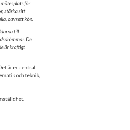
 mötesplats för
, stärka sitt
lla, oavsett kön.
larna till
tidsdrömmar. De
de är kraftigt
et är en central
tematik och teknik,
ämställdhet.