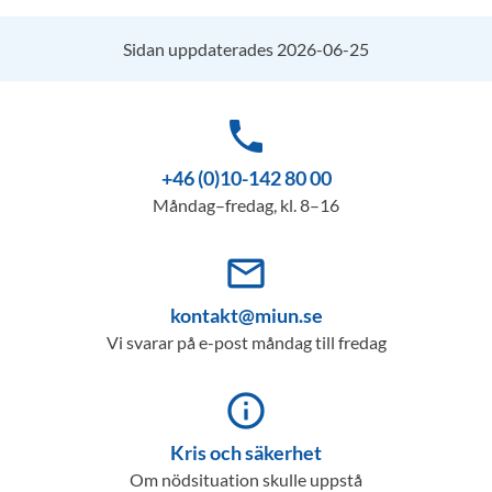
Sidan uppdaterades 2026-06-25
phone
+46 (0)10-142 80 00
Måndag–fredag, kl. 8–16
mail_outline
kontakt@miun.se
Vi svarar på e-post måndag till fredag
info_outline
Kris och säkerhet
Om nödsituation skulle uppstå