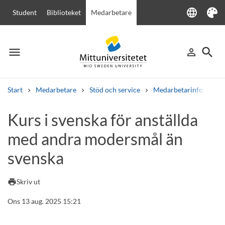
language
Student
Biblioteket
Medarbetare
Language
Tema
menu
search
person_outline
Meny
Logga in
Sök
Start
Medarbetare
Stöd och service
Medarbetarinfo
Ku
Sök
Kurs i svenska för anställda
Andra söktjänster
med andra modersmål än
Kurser och program
Kursplaner
Välkomstbrev
Personal
Lediga jobb
svenska
print
Skriv ut
Ons 13 aug. 2025 15:21