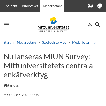
language
Student
Biblioteket
Medarbetare
Language
Tema
menu
search
person_outline
Meny
Logga in
Sök
Start
Medarbetare
Stöd och service
Medarbetarinfo
Nu
Sök
Nu lanseras MIUN Survey:
Andra söktjänster
Mittuniversitetets centrala
Kurser och program
Kursplaner
Välkomstbrev
Personal
Lediga jobb
enkätverktyg
print
Skriv ut
Mån 15 sep. 2025 11:06