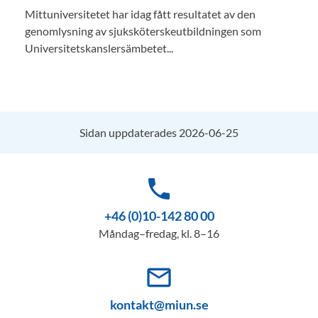
Mittuniversitetet har idag fått resultatet av den
genomlysning av sjuksköterskeutbildningen som
Universitetskanslersämbetet...
Sidan uppdaterades 2026-06-25
phone
+46 (0)10-142 80 00
Måndag–fredag, kl. 8–16
mail_outline
kontakt@miun.se