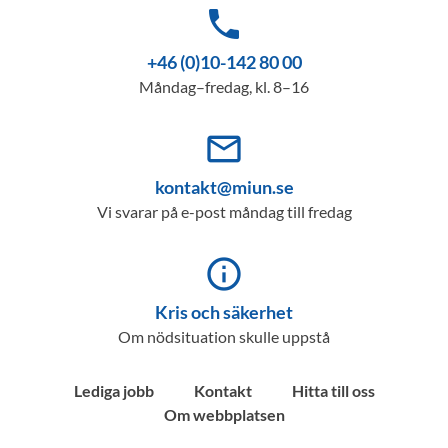
phone
+46 (0)10-142 80 00
Måndag–fredag, kl. 8–16
mail_outline
kontakt@miun.se
Vi svarar på e-post måndag till fredag
info_outline
Kris och säkerhet
Om nödsituation skulle uppstå
Lediga jobb
Kontakt
Hitta till oss
Om webbplatsen