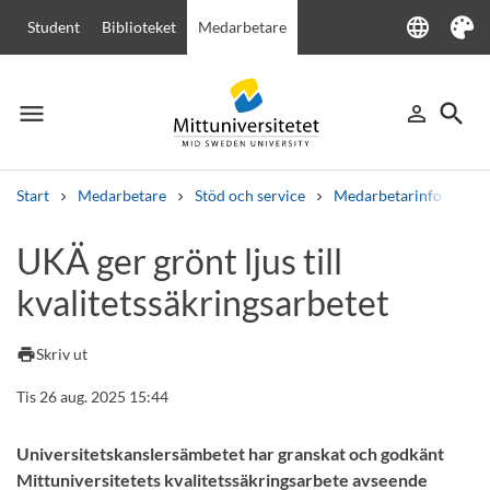
language
Student
Biblioteket
Medarbetare
Language
Tema
menu
search
person_outline
Meny
Logga in
Sök
Start
Medarbetare
Stöd och service
Medarbetarinfo
UKÄ
Sök
UKÄ ger grönt ljus till
Andra söktjänster
kvalitetssäkringsarbetet
Kurser och program
Kursplaner
Välkomstbrev
Personal
Lediga jobb
print
Skriv ut
Tis 26 aug. 2025 15:44
Universitetskanslersämbetet har granskat och godkänt
Mittuniversitetets kvalitetssäkringsarbete avseende