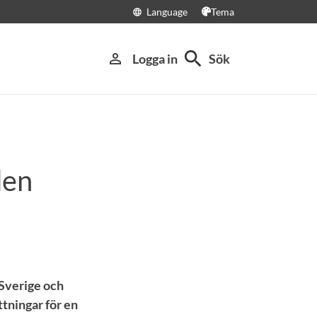
Language
Tema
language
search
person_outline
Logga in
Sök
den
Sverige och
ttningar för en