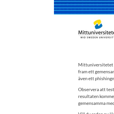
Mittuniversitetet
fram ett gemensam
även ett phishingm
Observera att tes
resultaten kommer 
gemensamma medvet
Vill du redan nu l