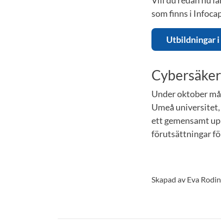
som finns i Infoca
Utbildningar i
Cybersäke
Under oktober mån
Umeå universitet, 
ett gemensamt upp
förutsättningar fö
Skapad av Eva Rodi