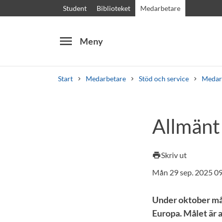
Student
Biblioteket
Medarbetare
menu
Meny
Start
Medarbetare
Stöd och service
Medar
Sök
Andra söktjänster
Allmänt
Kurser och program
Kursplaner
Välkomstb
Skriv ut
print
Mån 29 sep. 2025 0
Under oktober må
Europa. Målet är 