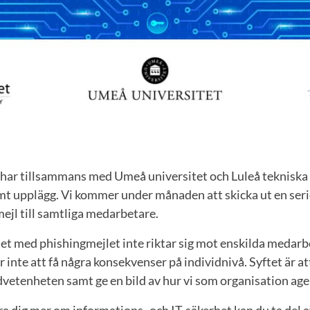
 har tillsammans med Umeå universitet och Luleå tekniska 
t upplägg. Vi kommer under månaden att skicka ut en seri
ejl till samtliga medarbetare.
tet med phishingmejlet inte riktar sig mot enskilda medarb
inte att få några konsekvenser på individnivå. Syftet är at
enheten samt ge en bild av hur vi som organisation age
ära dig mer om informations- och IT-säkerhet kan du ta del 