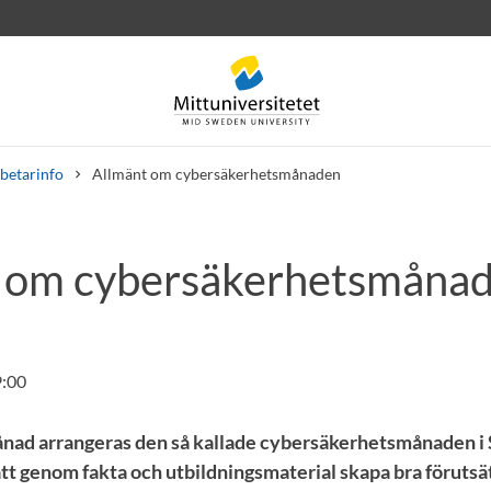
betarinfo
Allmänt om cybersäkerhetsmånaden
 om cybersäkerhetsmåna
rev
Personal
Lediga jobb
9:00
nad arrangeras den så kallade cybersäkerhetsmånaden i 
att genom fakta och utbildningsmaterial skapa bra förutsä