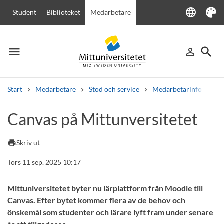
language
Student
Biblioteket
Medarbetare
Language
Tema
menu
search
person_outline
Meny
Logga in
Sök
Start
Medarbetare
Stöd och service
Medarbetarinfo
Ca
Sök
Canvas på Mittunversitetet
Andra söktjänster
Kurser och program
Kursplaner
Välkomstbrev
Personal
print
Skriv ut
Lediga jobb
Tors 11 sep. 2025 10:17
Mittuniversitetet byter nu lärplattform från Moodle till
Canvas. Efter bytet kommer flera av de behov och
önskemål som studenter och lärare lyft fram under senare