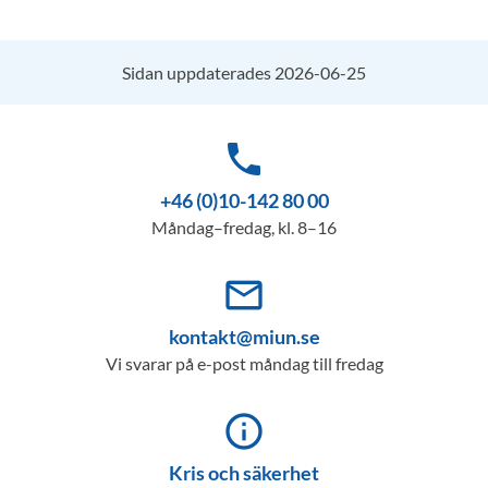
Sidan uppdaterades 2026-06-25
phone
+46 (0)10-142 80 00
Måndag–fredag, kl. 8–16
mail_outline
kontakt@miun.se
Vi svarar på e-post måndag till fredag
info_outline
Kris och säkerhet