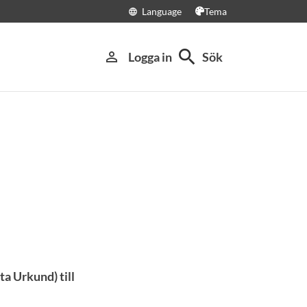
Language
Tema
language
search
person_outline
Logga in
Sök
ta Urkund) till