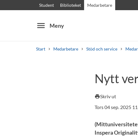
Student
Biblioteket
Medarbetare
menu
Meny
Start
Medarbetare
Stöd och service
Medar
Sök
Andra söktjänster
Nytt ver
Kurser och program
Kursplaner
Välkomstb
Skriv ut
print
Tors 04 sep. 2025 11
(Mittuniversitetet
Inspera Originalit