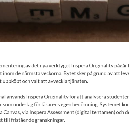
entering av det nya verktyget Inspera Originality pågår f
rt inom de närmsta veckorna. Bytet sker på grund av att l
it uppköpt och valt att avveckla tjänsten.
al används Inspera Originality för att analysera studente
r som underlag för lärarens egen bedömning. Systemet k
ia Canvas, via Inspera Assessment (digital tentamen) och 
t till fristående granskningar.