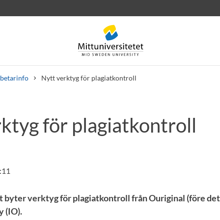
betarinfo
Nytt verktyg för plagiatkontroll
ktyg för plagiatkontroll
rev
Personal
Lediga jobb
:11
 byter verktyg för plagiatkontroll från Ouriginal (före det
y (IO).