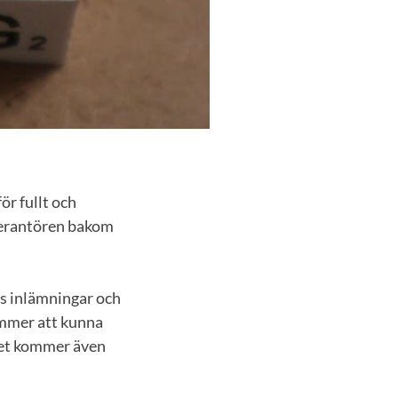
ör fullt och
everantören bakom
rs inlämningar och
ommer att kunna
det kommer även