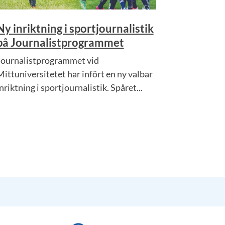
Ny inriktning i sportjournalistik
på Journalistprogrammet
Journalistprogrammet vid
Mittuniversitetet har infört en ny valbar
nriktning i sportjournalistik. Spåret...