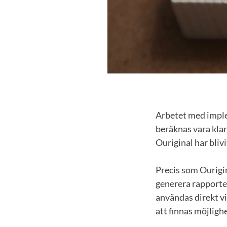
Arbetet med implem
beräknas vara kla
Ouriginal har bliv
Precis som Ourigin
generera rapporte
användas direkt v
att finnas möjlighe