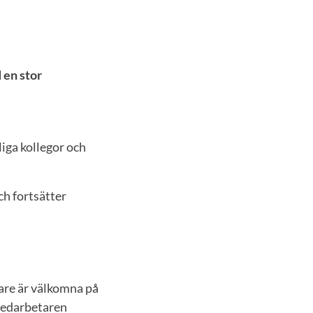
 en stor
liga kollegor och
ch fortsätter
tare är välkomna på
 Medarbetaren