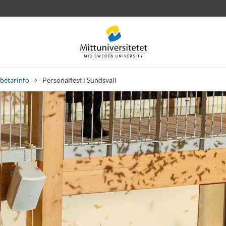
betarinfo
Personalfest i Sundsvall
rev
Personal
Lediga jobb