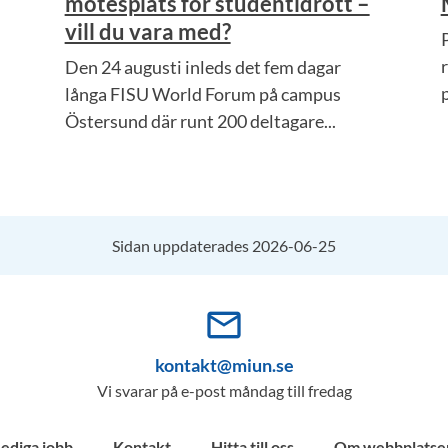
mötesplats för studentidrott –
vill du vara med?
Den 24 augusti inleds det fem dagar
långa FISU World Forum på campus
Östersund där runt 200 deltagare...
Sidan uppdaterades 2026-06-25
mail_outline
kontakt@miun.se
Vi svarar på e-post måndag till fredag
Lediga jobb
Kontakt
Hitta till oss
Om webbplatse