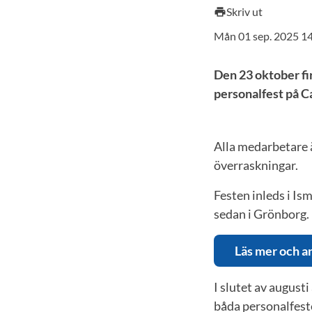
Skriv ut
print
Mån 01 sep. 2025 1
Den 23 oktober fi
personalfest på 
Alla medarbetare ä
överraskningar.
Festen inleds i Is
sedan i Grönborg.
Läs mer och a
I slutet av august
båda personalfest