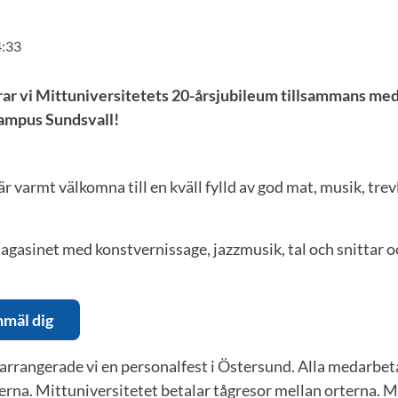
4:33
rar vi Mittuniversitetets 20-årsjubileum tillsammans med
Campus Sundsvall!
r varmt välkomna till en kväll fylld av god mat, musik, trev
magasinet med konstvernissage, jazzmusik, tal och snittar o
nmäl dig
i arrangerade vi en personalfest i Östersund. Alla medarbe
erna. Mittuniversitetet betalar tågresor mellan orterna.