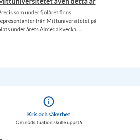
Mittuniversitetet även detta år
Precis som under fjolåret finns
representanter från Mittuniversitetet på
plats under årets Almedalsvecka....
info_outline
Kris och säkerhet
Om nödsituation skulle uppstå
n