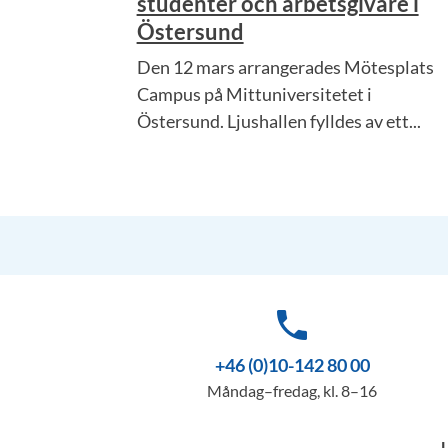
studenter och arbetsgivare i
Östersund
Den 12 mars arrangerades Mötesplats
Campus på Mittuniversitetet i
Östersund. Ljushallen fylldes av ett...
phone
+46 (0)10-142 80 00
Måndag–fredag, kl. 8–16