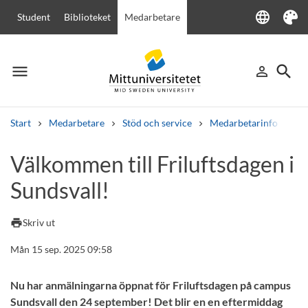
language
Student
Biblioteket
Medarbetare
Language
Tema
menu
search
person_outline
Meny
Logga in
Sök
Start
Medarbetare
Stöd och service
Medarbetarinfo
Vä
Sök
Välkommen till Friluftsdagen i
Andra söktjänster
Sundsvall!
Kurser och program
Kursplaner
Välkomstbrev
Personal
Lediga jobb
print
Skriv ut
Mån 15 sep. 2025 09:58
Nu har anmälningarna öppnat för Friluftsdagen på campus
Sundsvall den 24 september! Det blir en en eftermiddag