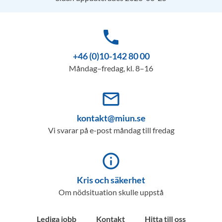
phone
+46 (0)10-142 80 00
Måndag–fredag, kl. 8–16
mail_outline
kontakt@miun.se
Vi svarar på e-post måndag till fredag
info_outline
Kris och säkerhet
Om nödsituation skulle uppstå
Lediga jobb
Kontakt
Hitta till oss